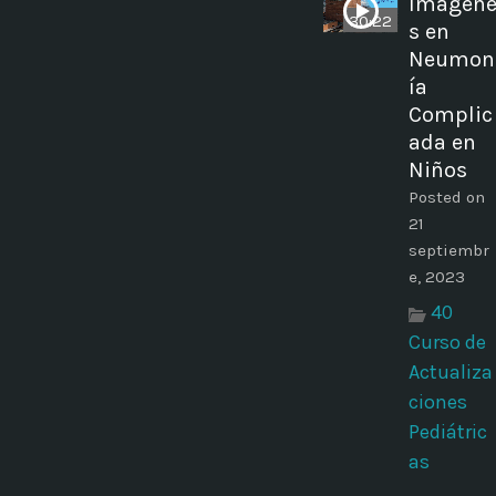
Imágen
30:22
s en
Neumon
ía
Complic
ada en
Niños
Posted on
21
septiembr
e, 2023
40
Curso de
Actualiza
ciones
Pediátric
as