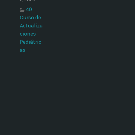
40
Curso de
Actualiza
ciones
Pediátric
as