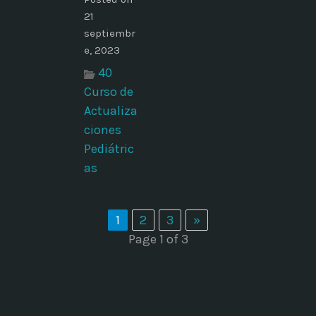
21
septiembr
e, 2023
40
Curso de
Actualiza
ciones
Pediátric
as
1
2
3
»
Page 1 of 3