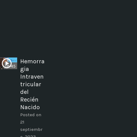
Hemorra
18:45
gia
Intraven
tricular
del
Recién
Nacido
Posted on
21
septiembr
e, 2023