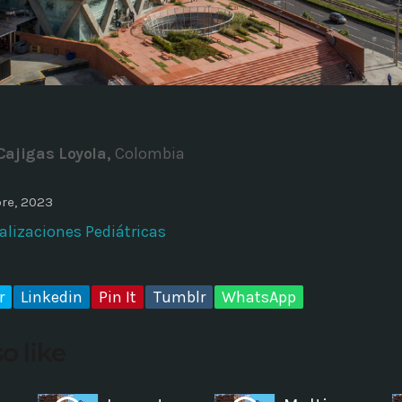
ADMINISTRATOR
DESIGN
Validating Enterprise Archit
Time
Cajigas Loyola,
Colombia
re, 2023
alizaciones Pediátricas
r
Linkedin
Pin It
Tumblr
WhatsApp
o like