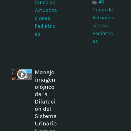
40
Curso de
Curso de
Actualiza
Actualiza
ciones
ciones
Pediátric
Pediátric
as
as
e
Manejo
25:43
imagen
ológico
del a
Dilataci
ón del
Sistema
Urinario
Posted on