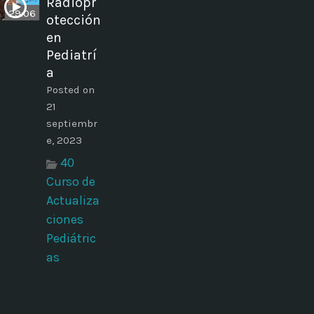
Radiopr
29:06
otección
en
Pediatrí
a
Posted on
21
septiembr
e, 2023
40
Curso de
Actualiza
ciones
Pediátric
as