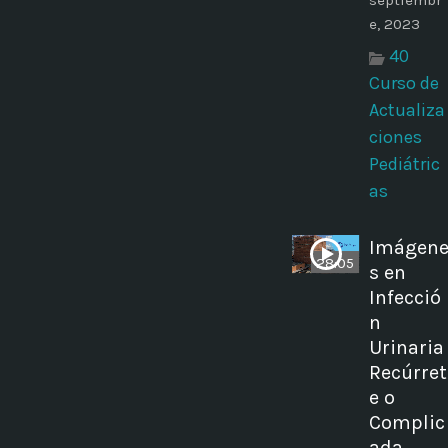
septiembr
e, 2023
40
Curso de
Actualiza
ciones
Pediátric
as
Imágen
28:05
s en
Infecció
n
Urinaria
Recúrret
e o
Complic
ada