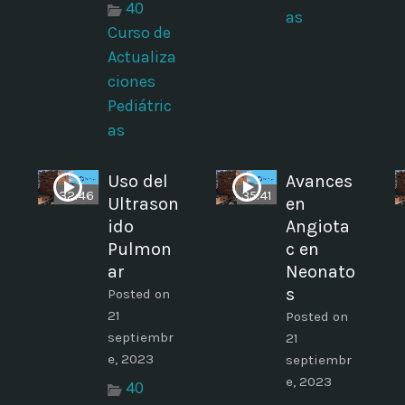
40
as
Curso de
Actualiza
ciones
Pediátric
as
Uso del
Avances
32:46
35:41
Ultrason
en
ido
Angiota
Pulmon
c en
ar
Neonato
s
Posted on
21
Posted on
septiembr
21
e, 2023
septiembr
e, 2023
40