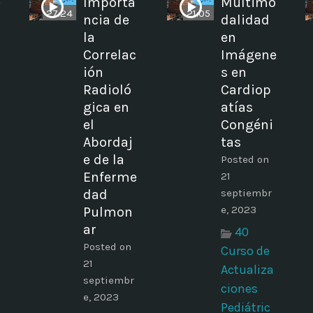
e
Importa
Multimo
27:24
21:05
ncia de
dalidad
la
en
Correlac
Imágene
ión
s en
Radioló
Cardiop
gica en
atías
el
Congéni
Abordaj
tas
e de la
Posted on
Enferme
21
dad
septiembr
e, 2023
Pulmon
ar
40
Posted on
Curso de
21
Actualiza
septiembr
ciones
e, 2023
Pediátric