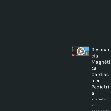
Resonan
29:45
cia
Magnéti
ca
Cardiac
a en
Pediatrí
a
Posted on
21