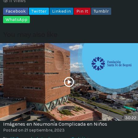
11 views
Facebook
Twitter
Linkedin
Pin It
Tumblr
MOST UPVOTED
WhatsApp
today
14 AGOSTO, 2019
You may also like
431
201
ADMINISTRATOR
DESIGN
30:22
Imágenes en Neumonía Complicada en Niños
Validating Enterprise
Posted on 21 septiembre, 2023
Architectures In The Current