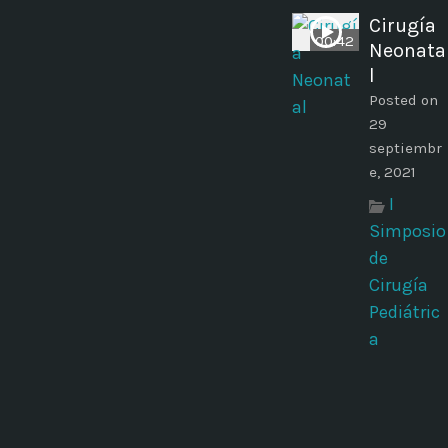
Cirugía
00:42
Neonata
l
Posted on
29
septiembr
e, 2021
I
Simposio
de
Cirugía
Pediátric
a