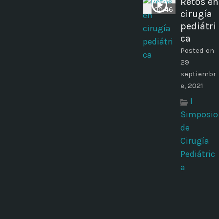
Retos en
00:46
cirugía
pediátri
ca
Posted on
29
septiembr
e, 2021
I
Simposio
de
Cirugía
Pediátric
a