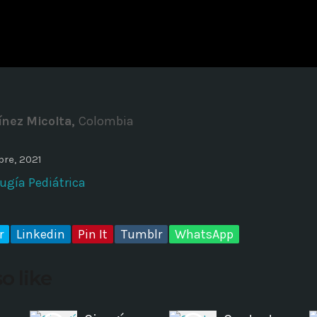
ADMINISTRATOR
DESIGN
Validating Enterprise Archit
Time
ínez Micolta,
Colombia
re, 2021
rugía Pediátrica
r
Linkedin
Pin It
Tumblr
WhatsApp
o like