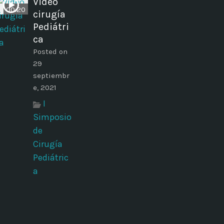
Video
00:20
cirugía
Pediátri
ca
Posted on
29
septiembr
e, 2021
I
Simposio
de
Cirugía
Pediátric
a