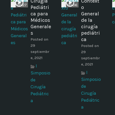
Cirugía
Context
00:27
00:06
Pediátri
o
ca para
General
Médicos
de la
Generale
cirugía
s
pediátri
ca
Posted on
29
Posted on
septiembr
29
e, 2021
septiembr
e, 2021
I
I
Simposio
Simposio
de
de
Cirugía
Cirugía
Pediátric
Pediátric
a
a