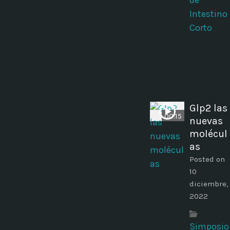
de
Intestino
Corto
Glp2 las
00:15
nuevas
molécul
as
Posted on
10
diciembre,
2022
Simposio