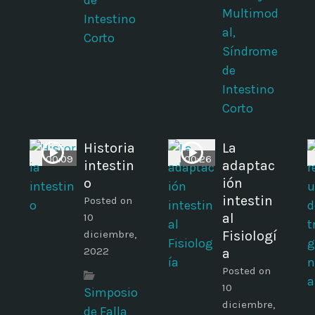
de
Multimod
Intestino
al,
Corto
Síndrome
de
Intestino
Corto
Historia
La
00:09
00:26
intestin
adaptac
o
ión
intestin
Posted on
al
10
diciembre,
Fisiologí
2022
a
Posted on
10
Simposio
diciembre,
de Falla