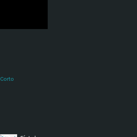
ectures In The Current
 Corto