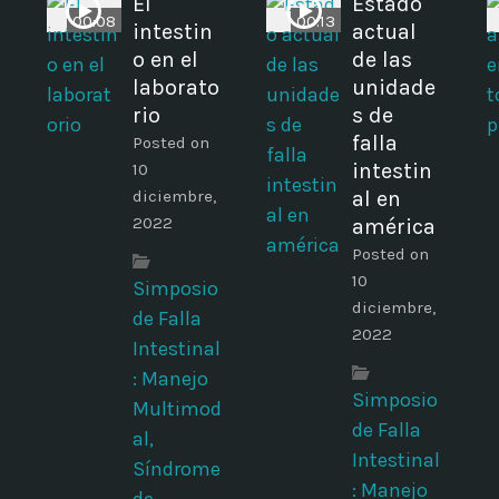
El
Estado
00:08
00:13
intestin
actual
o en el
de las
laborato
unidade
rio
s de
falla
Posted on
intestin
10
diciembre,
al en
2022
américa
Posted on
10
Simposio
diciembre,
de Falla
2022
Intestinal
: Manejo
Simposio
d
Multimod
de Falla
al,
Intestinal
Síndrome
: Manejo