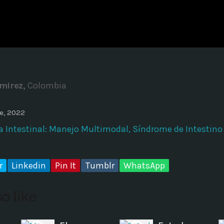
ADMINISTRATOR
DESIGN
Validating Enterprise Archit
Time
mirez,
Colombia
e, 2022
a Intestinal: Manejo Multimodal, Síndrome de Intestino
r
Linkedin
Pin It
Tumblr
WhatsApp
o like