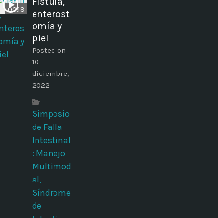
Fístula,
00:19
enterost
omía y
piel
Posted on
10
diciembre,
2022
Simposio
de Falla
Intestinal
: Manejo
Multimod
al,
Síndrome
de