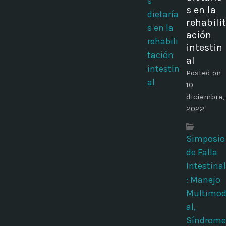
s en la
rehabilit
ación
intestin
al
Posted on
10
diciembre,
2022
Simposio
de Falla
Intestinal
: Manejo
Multimo
al,
Síndrome