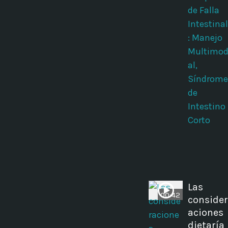
de Falla
Intestinal
: Manejo
Multimo
al,
Síndrome
de
Intestino
Corto
Las
00:42
consider
aciones
dietaría