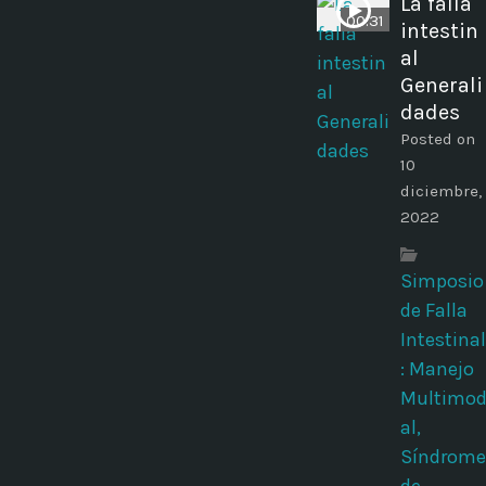
La falla
00:31
intestin
al
Generali
dades
Posted on
10
diciembre,
2022
Simposio
de Falla
Intestinal
: Manejo
Multimo
al,
Síndrome