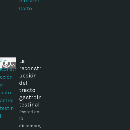
Intestino
Corto
La
00:20
reconstr
ucción
del
tracto
gastroin
testinal
Posted on
10
diciembre,