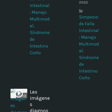
2022
Intestinal
: Manejo
Simposio
Multimod
de Falla
d
al,
Intestinal
Síndrome
: Manejo
de
Multimod
Intestino
al,
Corto
Síndrome
de
Intestino
Corto
Las
00:13
imágene
s
diagnos