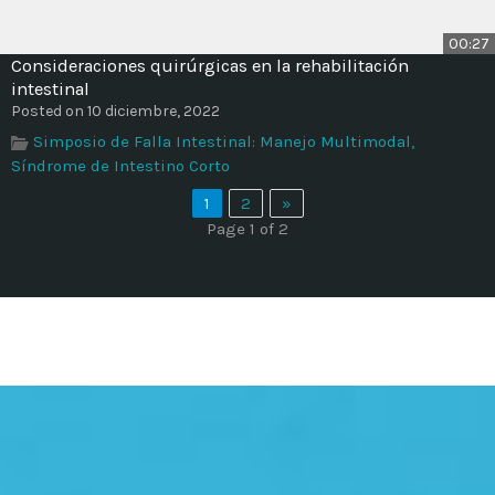
00:27
Consideraciones quirúrgicas en la rehabilitación
intestinal
Posted on 10 diciembre, 2022
Simposio de Falla Intestinal: Manejo Multimodal,
Síndrome de Intestino Corto
1
2
»
Page 1 of 2