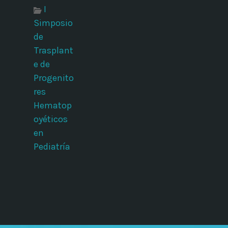
I
Simposio
de
Trasplant
e de
Progenito
res
Hematop
oyéticos
en
Pediatría