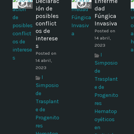
Declarac
Enferme
38:44
24:02
ión de
dad
posibles
Fúngica
conflict
Invasiva
os de
Posted on
interese
14 abril,
s
2023
Posted on
I
14 abril,
Simposio
2023
de
I
Trasplant
Simposio
e de
de
Progenito
Trasplant
res
e de
Hematop
Progenito
oyéticos
res
en
Hematop