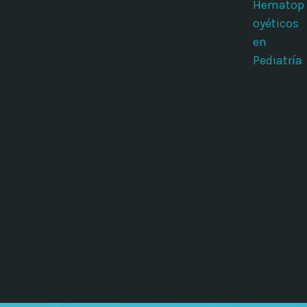
Hematop
oyéticos
en
Pediatría