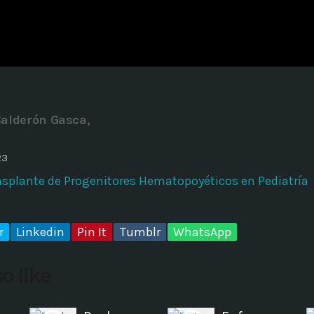
ADMINISTRATOR
DESIGN
Validating Enterprise Archit
Time
Calderón Gasca,
23
asplante de Progenitores Hematopoyéticos en Pediatría
r
Linkedin
Pin It
Tumblr
WhatsApp
o like