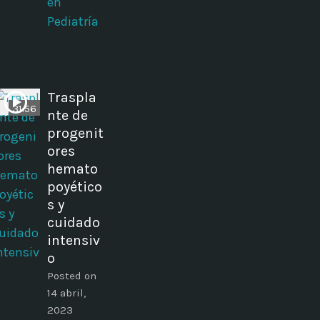
en
Pediatría
Traspla
31:56
nte de
progenit
ores
hemato
poyético
s y
cuidado
intensiv
o
Posted on
14 abril,
2023