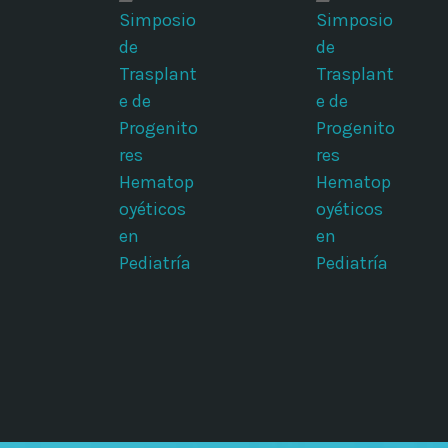
Simposio
Simposio
de
de
Trasplant
Trasplant
e de
e de
Progenito
Progenito
res
res
Hematop
Hematop
oyéticos
oyéticos
en
en
Pediatría
Pediatría