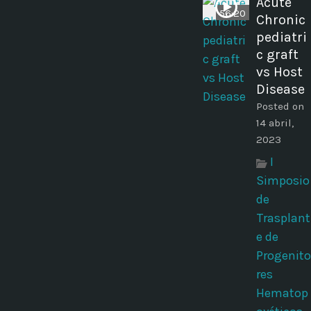
Acute
56:20
Chronic
pediatri
c graft
vs Host
Disease
Posted on
14 abril,
2023
I
Simposio
de
Trasplant
e de
Progenito
res
Hematop