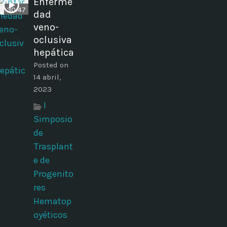
Enferme
30:47
dad
veno-
oclusiva
hepática
Posted on
14 abril,
2023
I
Simposio
de
Trasplant
e de
Progenito
res
Hematop
oyéticos