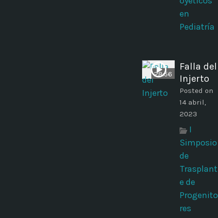
oyéticos
en
Pediatría
Falla del
28:56
Injerto
Posted on
14 abril,
2023
I
Simposio
de
Trasplant
e de
Progenito
res