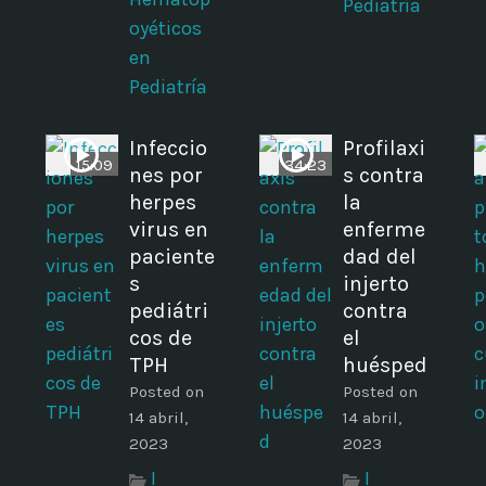
Pediatría
oyéticos
en
Pediatría
Infeccio
Profilaxi
15:09
34:23
nes por
s contra
herpes
la
virus en
enferme
paciente
dad del
s
injerto
pediátri
contra
cos de
el
TPH
huésped
Posted on
Posted on
14 abril,
14 abril,
2023
2023
I
I