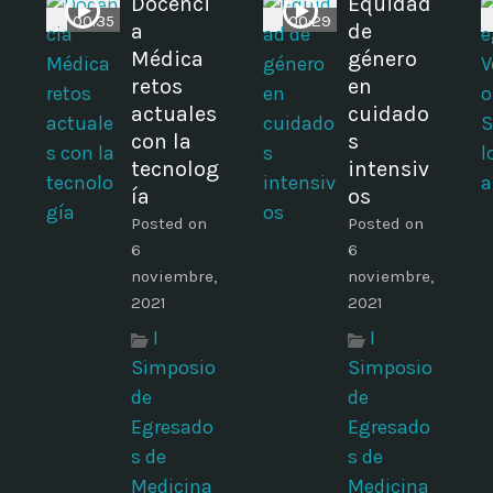
i
Docenci
Equidad
00:35
00:29
a
de
Médica
género
retos
en
actuales
cuidado
con la
s
tecnolog
intensiv
ía
os
Posted on
Posted on
6
6
noviembre,
noviembre,
2021
2021
I
I
Simposio
Simposio
de
de
Egresado
Egresado
s de
s de
Medicina
Medicina