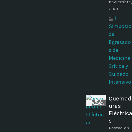
noviembre,
2021
I
Simposio
de
Egresado
s de
Medicina
Crítica y
Cuidado
Intensivo
Quemad
00:25
uras
Eléctric
s
Posted on