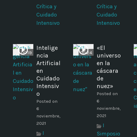
Crítica y
Crítica y
Cuidado
Cuidado
Intensivo
Intensivo
Intelige
«El
00:19
00:24
ncia
universo
Artificial
en la
en
cáscara
Cuidado
de
Intensiv
nuez»
o
Posted on
6
Posted on
noviembre,
6
2021
noviembre,
2021
I
I
Simposio