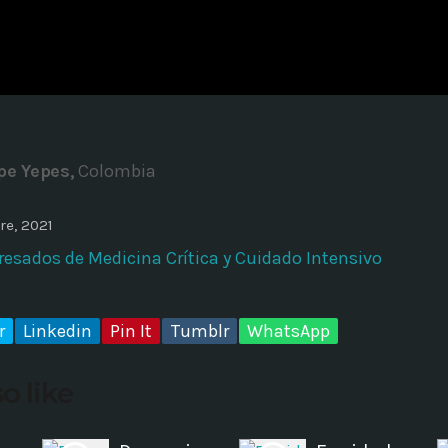
ADMINISTRATOR
DESIGN
Validating Enterprise Archit
Time
pe Yepes,
Colombia
re, 2021
resados de Medicina Crítica y Cuidado Intensivo
r
Linkedin
Pin It
Tumblr
WhatsApp
o like