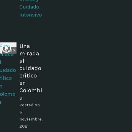
Cuidado
Intensivo
Una
00:32
mirada
al
cuidado
crítico
en
Colombi
a
Posted on
6
noviembre,
2021