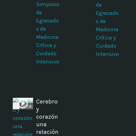
Simposio
de
de
Egresado
Egresado
s de
s de
Medicina
Medicina
Crítica y
Crítica y
Cuidado
Cuidado
Intensivo
Intensivo
Cerebro
00:14
y
a
corazón
una
relación