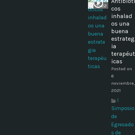
Antibiót
00:22
cos
inhalad
os una
buena
estrateg
ia
terapéut
icas
Posted on
6
noviembre,
2021
I
Simposio
de
Egresado
s de