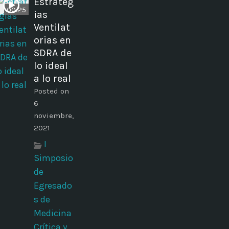
Estrateg
00:25
ias
Ventilat
orias en
SDRA de
lo ideal
a lo real
Posted on
6
noviembre,
2021
I
Simposio
de
Egresado
s de
Medicina
Crítica y