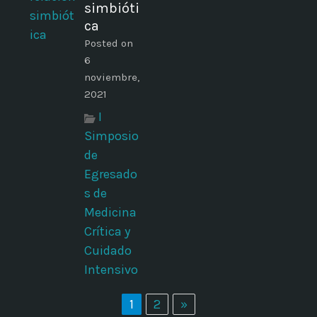
simbióti
ca
Posted on
6
noviembre,
2021
I
Simposio
de
Egresado
s de
Medicina
Crítica y
Cuidado
Intensivo
1
2
»