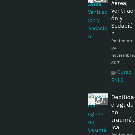
00:32
Aérea,
Ventilaci
ón y
Sedació
n
Posted on
24
noviembre,
2021
Curso
ENLS
Debilida
00:31
d aguda
no
traumát
ica
Posted on