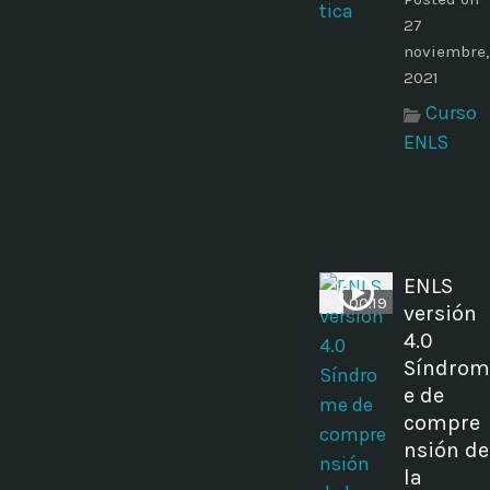
27
noviembre,
2021
Curso
ENLS
ENLS
00:19
versión
4.0
Síndrom
e de
compre
nsión de
la