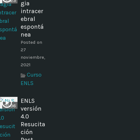
00:23
gia
intracer
ebral
espontá
nea
Posted on
27
noviembre,
2021
Curso
ENLS
ENLS
00:36
versión
4.0
Resucita
ción
Post