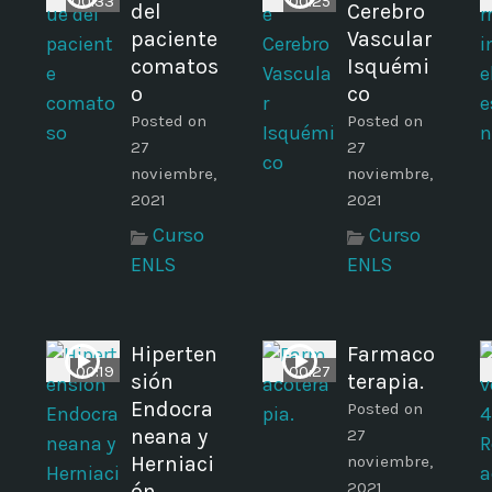
00:33
00:25
del
Cerebro
paciente
Vascular
comatos
Isquémi
o
co
Posted on
Posted on
27
27
noviembre,
noviembre,
2021
2021
Curso
Curso
ENLS
ENLS
Hiperten
Farmaco
00:19
00:27
sión
terapia.
Endocra
Posted on
neana y
27
Herniaci
noviembre,
2021
ón.