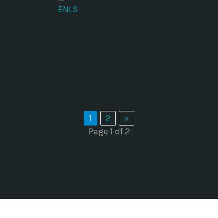
ENLS
1
2
»
Page 1 of 2