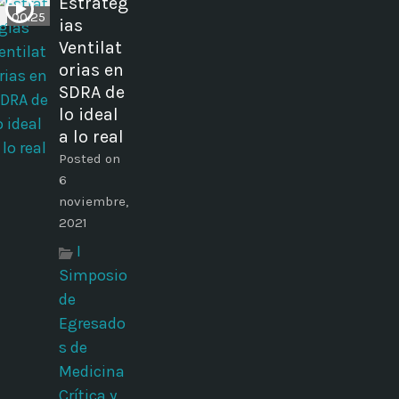
Estrateg
00:25
ias
Ventilat
orias en
SDRA de
lo ideal
a lo real
Posted on
6
noviembre,
2021
I
Simposio
de
Egresado
s de
Medicina
Crítica y