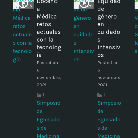
i
Docenci
Equidad
00:35
00:29
a
de
Médica
género
retos
en
actuales
cuidado
con la
s
tecnolog
intensiv
ía
os
Posted on
Posted on
6
6
noviembre,
noviembre,
2021
2021
I
I
Simposio
Simposio
de
de
Egresado
Egresado
s de
s de
Medicina
Medicina