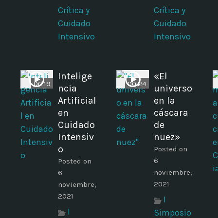
Crítica y
Crítica y
Cuidado
Cuidado
Intensivo
Intensivo
Intelige
«El
00:19
00:24
ncia
universo
Artificial
en la
en
cáscara
Cuidado
de
Intensiv
nuez»
o
Posted on
6
Posted on
noviembre,
6
2021
noviembre,
2021
I
I
Simposio