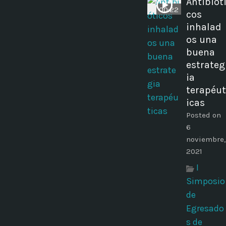
Antibiót
00:22
cos
inhalad
os una
buena
estrateg
ia
terapéut
icas
Posted on
6
noviembre,
2021
I
Simposio
de
Egresado
s de