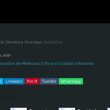
ADMINISTRATOR
DESIGN
Validating Enterprise Archit
Time
ía Cardona Ocampo,
Colombia
, 2021
resados de Medicina Crítica y Cuidado Intensivo
r
Linkedin
Pin It
Tumblr
WhatsApp
o like