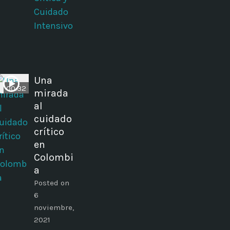
Cuidado
Intensivo
Una
00:32
mirada
al
cuidado
crítico
en
Colombi
a
Posted on
6
noviembre,
2021