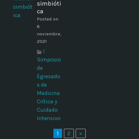
simbióti
ca
Posted on
6
noviembre,
2021
I
Simposio
de
Egresado
s de
Medicina
Crítica y
Cuidado
Intensivo
1
2
»