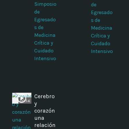
Simposio
de
de
Egresado
Egresado
s de
s de
Medicina
Medicina
Crítica y
Crítica y
Cuidado
Cuidado
Intensivo
Intensivo
Cerebro
00:14
y
a
corazón
una
relación