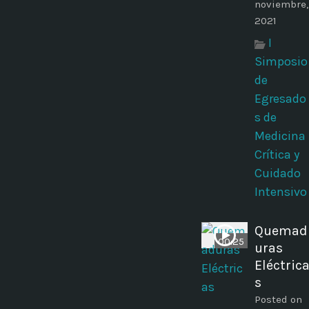
noviembre,
2021
I
Simposio
de
Egresado
s de
Medicina
Crítica y
Cuidado
Intensivo
Quemad
00:25
uras
Eléctric
s
Posted on