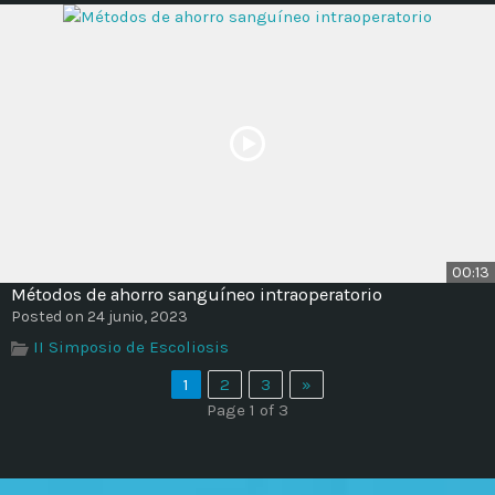
00:13
Métodos de ahorro sanguíneo intraoperatorio
Posted on 24 junio, 2023
II Simposio de Escoliosis
1
2
3
»
Page 1 of 3