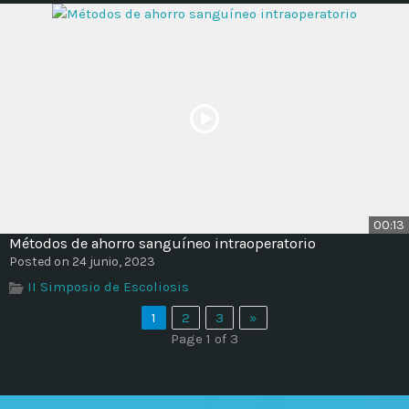
00:13
Métodos de ahorro sanguíneo intraoperatorio
Posted on 24 junio, 2023
II Simposio de Escoliosis
1
2
3
»
Page 1 of 3