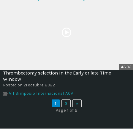
43.02
Thrombectomy selection in the Early or late Time
Window
Posted on 21 octubre, 2022
VII Simposio Internacional ACV
1
2
»
Page 1 of 2