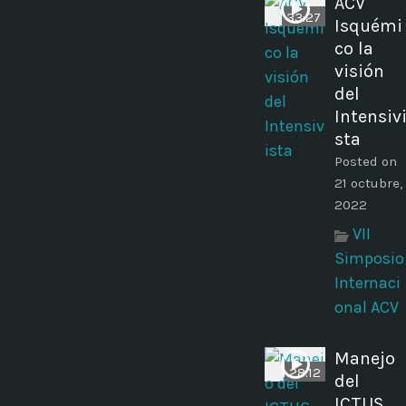
ACV
33:27
Isquémi
co la
visión
del
Intensiv
sta
Posted on
21 octubre,
2022
VII
Simposio
Internaci
onal ACV
Manejo
28:12
del
ICTUS