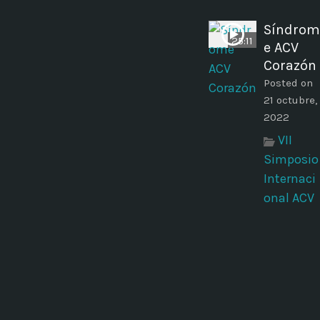
Síndrom
25:11
e ACV
Corazón
Posted on
21 octubre,
2022
VII
Simposio
Internaci
onal ACV