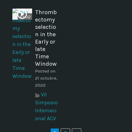
Thromb
43.02
ectomy
selectio
n in the
Early or
late
Time
Window
Posted on
21 octubre,
2022
VII
Simposio
Internaci
onal ACV