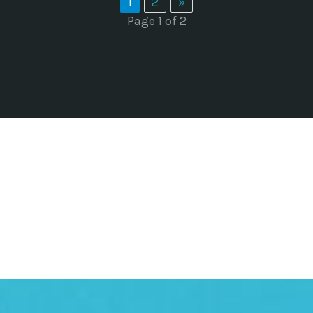
1
2
»
Page 1 of 2