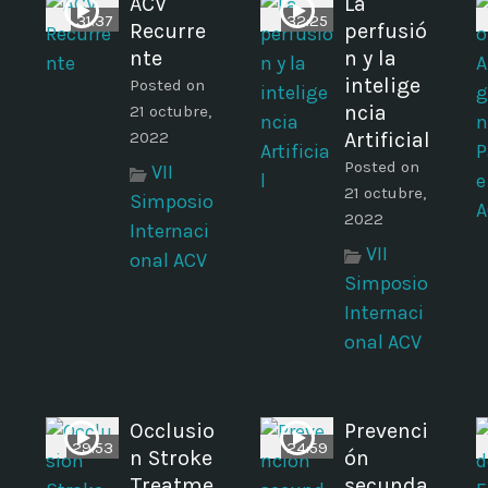
ACV
La
31:37
32:25
Recurre
perfusió
nte
n y la
intelige
Posted on
ncia
21 octubre,
i
2022
Artificial
Posted on
VII
21 octubre,
Simposio
2022
Internaci
VII
onal ACV
Simposio
Internaci
onal ACV
Occlusio
Prevenci
29:53
24:59
n Stroke
ón
Treatme
secunda