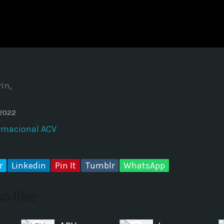
ADMINISTRATOR
DESIGN
Validating Enterprise Archit
Time
vin,
 2022
ernacional ACV
r
Linkedin
Pin It
Tumblr
WhatsApp
o like