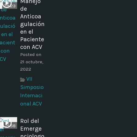
Manejo
29:23
de
Anticoa
gulación
en el
Paciente
con ACV
Posted on
21 octubre,
2022
VII
Simposio
Internaci
onal ACV
Rol del
21:58
Emerge
nciologo