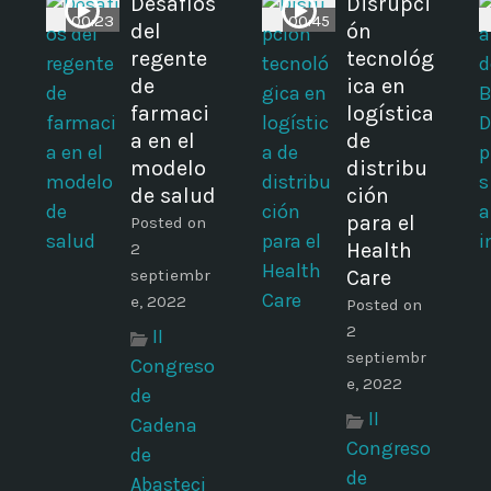
Desafíos
Disrupci
00:23
00:45
del
ón
regente
tecnológ
de
ica en
farmaci
logística
a en el
de
modelo
distribu
de salud
ción
para el
Posted on
Health
2
septiembr
Care
e, 2022
Posted on
2
II
septiembr
Congreso
e, 2022
de
II
Cadena
Congreso
de
de
Abasteci