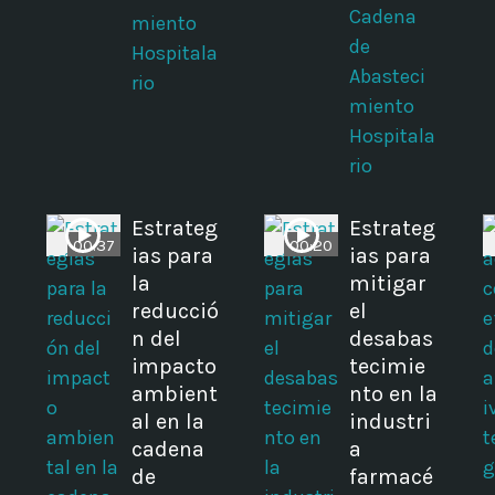
Cadena
miento
de
Hospitala
Abasteci
rio
miento
Hospitala
rio
Estrateg
Estrateg
00:37
00:20
ias para
ias para
la
mitigar
reducció
el
n del
desabas
impacto
tecimie
ambient
nto en la
al en la
industri
cadena
a
de
farmacé