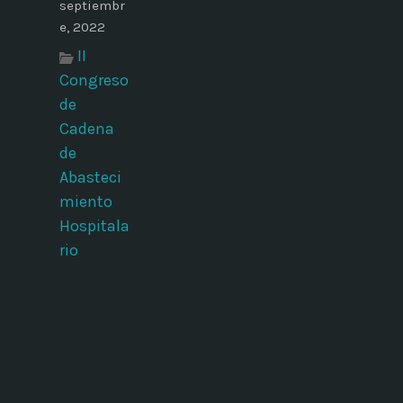
septiembr
e, 2022
II
Congreso
de
Cadena
de
Abasteci
miento
Hospitala
rio