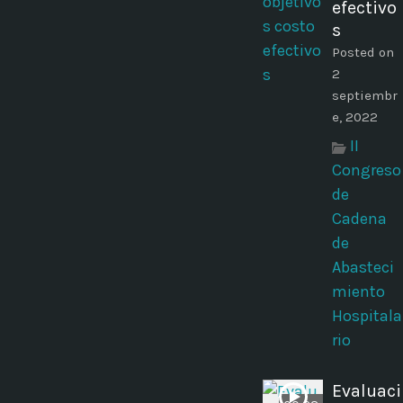
efectivo
s
Posted on
2
septiembr
e, 2022
II
Congreso
de
Cadena
de
Abasteci
miento
Hospitala
rio
Evaluaci