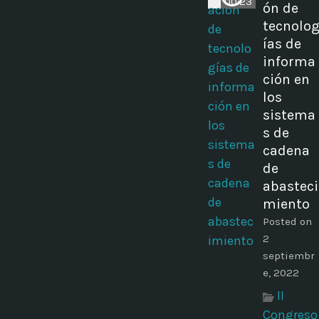
00:23
ón de
tecnolo
ías de
informa
ción en
los
sistema
s de
cadena
de
abasteci
miento
Posted on
2
septiembr
e, 2022
II
Congreso