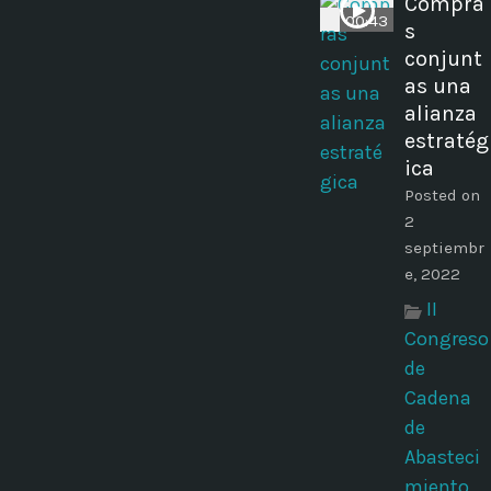
Compra
00:43
s
conjunt
as una
alianza
estratég
ica
Posted on
2
septiembr
e, 2022
II
Congreso
de
Cadena
de
Abasteci
miento