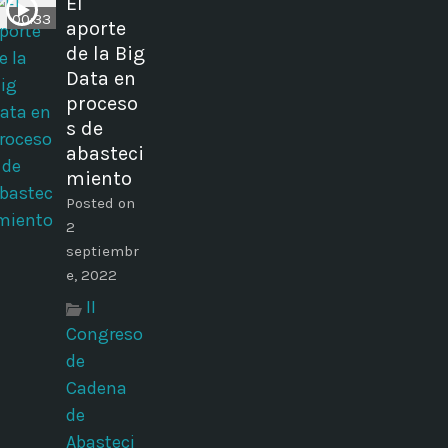
El
00:33
aporte
de la Big
Data en
proceso
s de
abasteci
miento
Posted on
2
septiembr
e, 2022
II
Congreso
de
Cadena
de
Abasteci