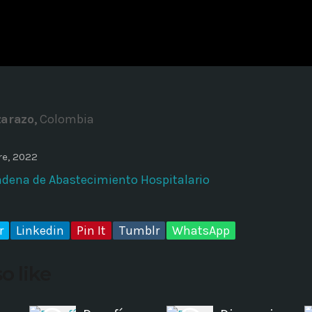
ADMINISTRATOR
DESIGN
Validating Enterprise Archit
Time
zarazo,
Colombia
re, 2022
adena de Abastecimiento Hospitalario
r
Linkedin
Pin It
Tumblr
WhatsApp
o like