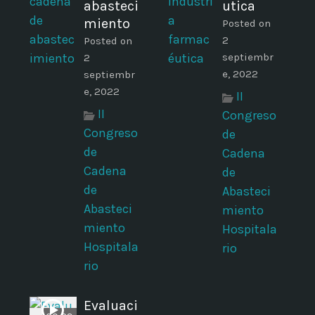
abasteci
utica
miento
Posted on
2
Posted on
septiembr
2
e, 2022
septiembr
e, 2022
II
II
Congreso
Congreso
de
de
Cadena
Cadena
de
de
Abasteci
Abasteci
miento
miento
Hospitala
Hospitala
rio
rio
Evaluaci