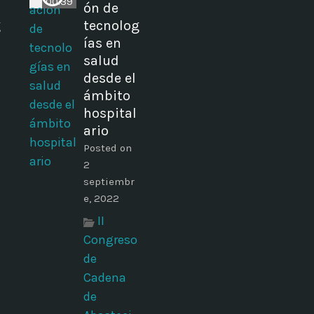
00:39
ón de
g
tecnolog
ías en
salud
desde el
ámbito
hospital
ario
Posted on
2
septiembr
e, 2022
II
Congreso
de
Cadena
de