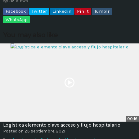
35 views
Facebook
Twitter
Linkedin
Pin It
Tumblr
MOST UPVOTED
WhatsApp
today
14 AGOSTO, 2019
You may also like
431
201
ADMINISTRATOR
DESIGN
00:16
Logística elemento clave acceso y flujo hospitalario
Validating Enterprise
Posted on 23 septiembre, 2021
Architectures In The Current