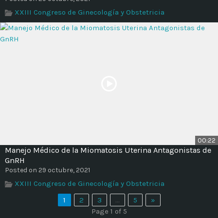
XXIII Congreso de Ginecología y Obstetricia
00:22
Manejo Médico de la Miomatosis Uterina Antagonistas de
GnRH
Posted on 29 octubre, 2021
XXIII Congreso de Ginecología y Obstetricia
1
2
3
…
5
»
Page 1 of 5