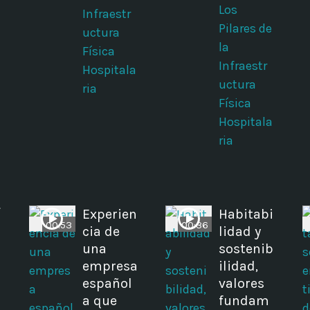
Los
Infraestr
Pilares de
uctura
la
Física
Infraestr
Hospitala
uctura
ria
Física
Hospitala
ria
í
Experien
Habitabi
00:53
00:36
cia de
lidad y
una
sostenib
empresa
ilidad,
español
valores
a que
fundam