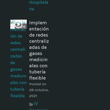
Hospitala
ria
Implem
00:26
entación
de redes
centraliz
adas de
gases
medicin
ales con
tubería
flexible
Posted on
28 octubre,
2021
IV