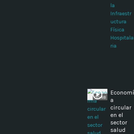
la
Infraestr
uctura
Física
Hospitala
ria
Econom
00:48
a
circular
en el
sector
salud