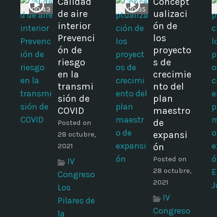
Calidad
Concept
00:43
00:35
de aire
ualizaci
interior
ón de
Prevenci
los
ón de
proyecto
riesgo
s de
en la
crecimie
transmi
nto del
a
sión de
plan
COVID
maestro
de
Posted on
expansi
28 octubre,
2021
ón
Posted on
IV
28 octubre,
Congreso
2021
Los
IV
Pilares de
Congreso
la