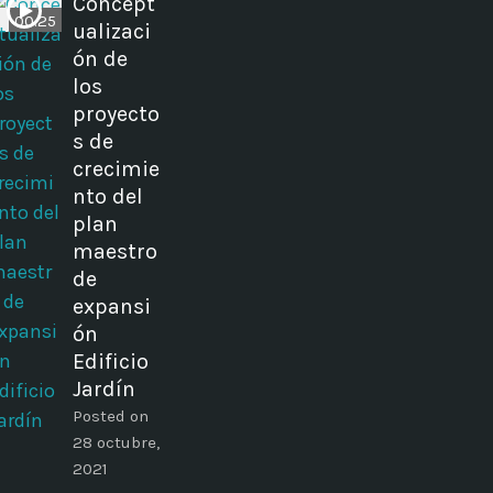
Concept
00:25
ualizaci
ón de
los
proyecto
s de
crecimie
nto del
plan
maestro
de
expansi
ón
Edificio
Jardín
Posted on
28 octubre,
2021