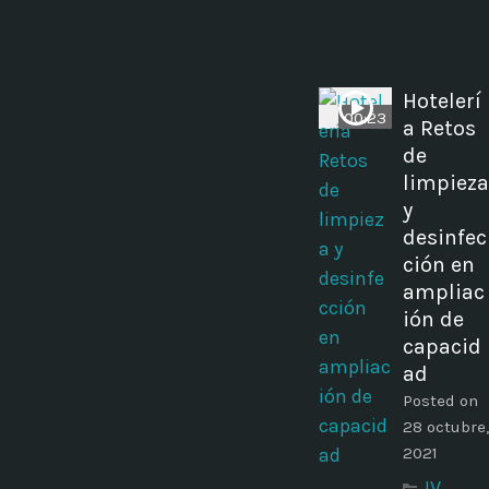
Hotelerí
00:23
a Retos
de
limpieza
y
desinfec
ción en
ampliac
ión de
capacid
ad
Posted on
28 octubre,
2021
IV