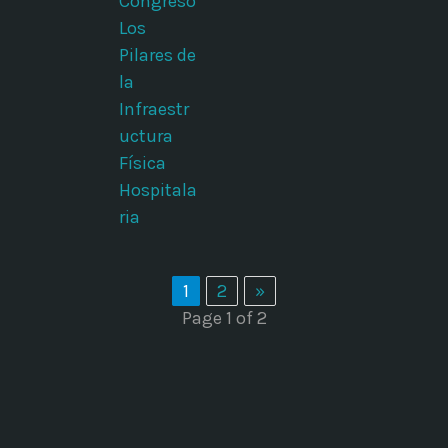
Congreso
Los
Pilares de
la
Infraestr
uctura
Física
Hospitala
ria
1
2
»
Page 1 of 2