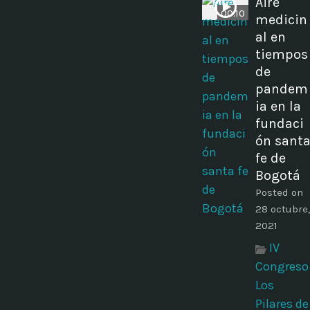
Aire
00:10
medicin
al en
tiempos
de
pandem
ia en la
fundaci
ón sant
fe de
Bogotá
Posted on
28 octubre,
2021
IV
Congreso
Los
Pilares de