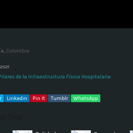
ADMINISTRATOR
DESIGN
Validating Enterprise Archit
Time
ía,
Colombia
 2021
ilares de la Infraestructura Física Hospitalaria
r
Linkedin
Pin It
Tumblr
WhatsApp
o like