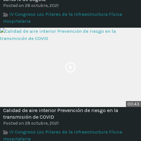
Time
Posted on 28 octubre, 2021
IV Congreso Los Pilares de la Infraestructura Física
Hospitalaria
00:43
Calidad de aire interior Prevención de riesgo en la
transmisión de COVID
Posted on 28 octubre, 2021
IV Congreso Los Pilares de la Infraestructura Física
Hospitalaria