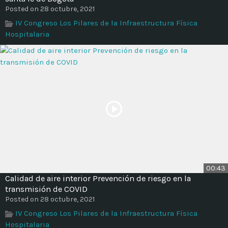
Time
Posted on 28 octubre, 2021
IV Congreso Los Pilares de la Infraestructura Física
Hospitalaria
00:43
Calidad de aire interior Prevención de riesgo en la
transmisión de COVID
Posted on 28 octubre, 2021
IV Congreso Los Pilares de la Infraestructura Física
Hospitalaria