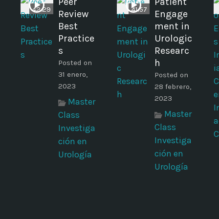
Peer
Patient
42.29
41:57
Review
Engage
Best
ment in
Practice
Urologic
s
Researc
h
Posted on
31 enero,
Posted on
2023
28 febrero,
2023
Master
Master
Class
Class
Investiga
Investiga
ción en
ción en
Urología
Urología