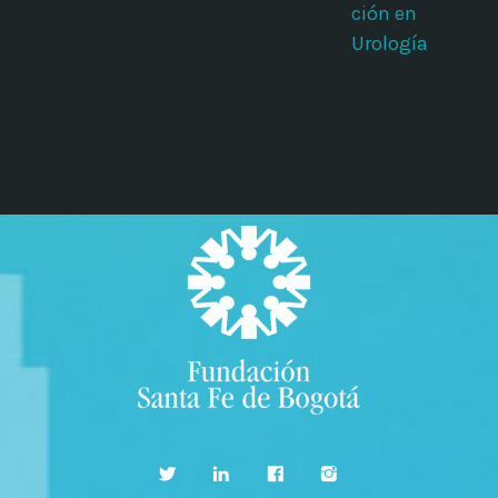
ción en
Urología