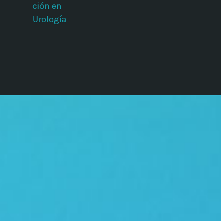
ción en
Urología