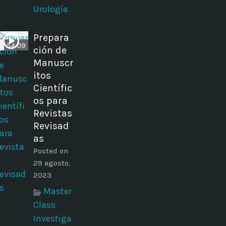
Urología
Prepara
54:09
ción de
Manuscr
itos
Científic
os para
Revistas
Revisad
as
Posted on
29 agosto,
2023
Master
Class
Investiga