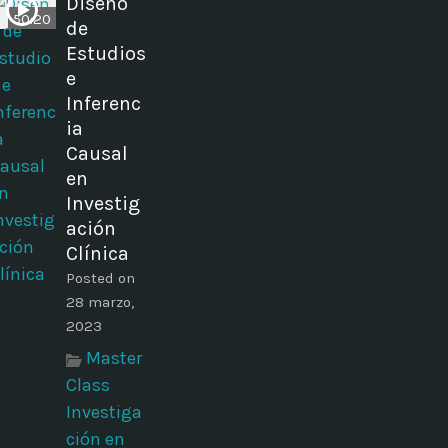
Diseño
50:20
de
Estudios
e
Inferenc
ia
Causal
en
Investig
ación
Clínica
Posted on
28 marzo,
2023
Master
Class
Investiga
ción en