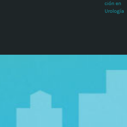
ción en
Urología