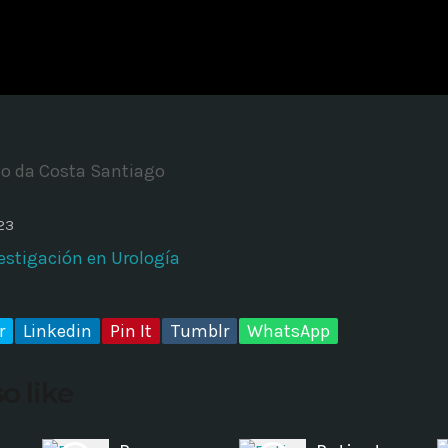
ADMINISTRATOR
DESIGN
Validating Enterprise Archit
Time
o da Costa Santiago
23
estigación en Urología
r
Linkedin
Pin It
Tumblr
WhatsApp
o like