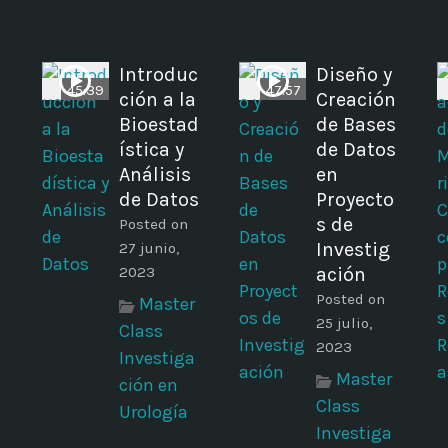
Introduc
Diseño y
45:39
47:57
ción a la
Creación
Bioestad
de Bases
ística y
de Datos
Análisis
en
de Datos
Proyecto
s de
Posted on
Investig
27 junio,
2023
ación
Posted on
Master
25 julio,
Class
2023
Investiga
Master
ción en
Class
Urología
Investiga