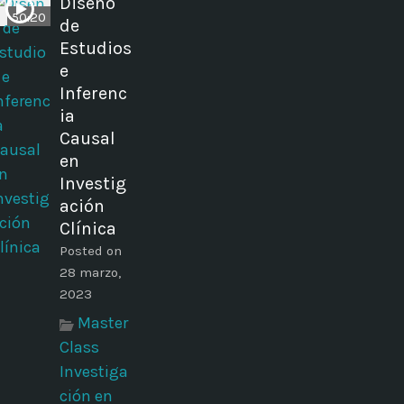
Diseño
50:20
de
Estudios
e
Inferenc
ia
Causal
en
Investig
ación
Clínica
Posted on
28 marzo,
2023
Master
Class
Investiga
ción en