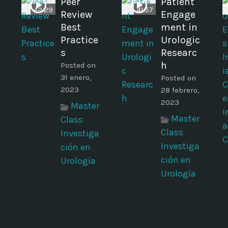
Peer
Patient
42.29
41:57
Review
Engage
Best
ment in
Practice
Urologic
s
Researc
h
Posted on
31 enero,
Posted on
2023
28 febrero,
2023
Master
Master
Class
Class
Investiga
Investiga
ción en
ción en
Urología
Urología