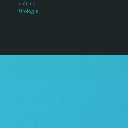
ción en
Urología