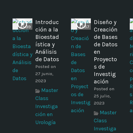
Introduc
Diseño y
45:39
47:57
ción a la
Creación
Bioestad
de Bases
ística y
de Datos
Análisis
en
de Datos
Proyecto
s de
Posted on
Investig
27 junio,
2023
ación
Posted on
Master
25 julio,
Class
2023
Investiga
Master
ción en
Class
Urología
Investiga