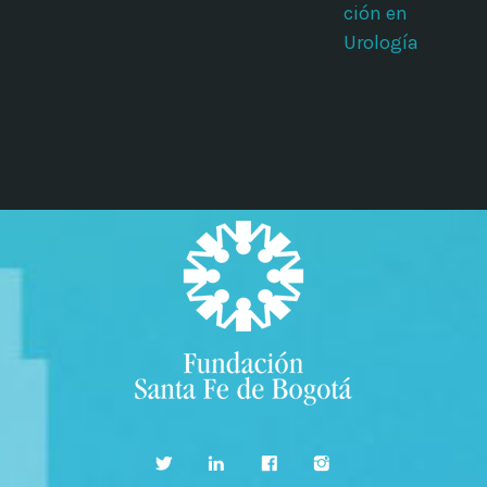
ción en
Urología