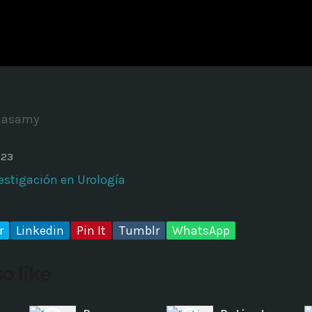
ADMINISTRATOR
DESIGN
Validating Enterprise Archit
Time
masamy
023
estigación en Urología
r
Linkedin
Pin It
Tumblr
WhatsApp
o like