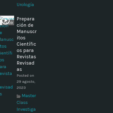
Urología
Prepara
54:09
ción de
Manuscr
itos
Científic
os para
Revistas
Revisad
as
Posted on
29 agosto,
2023
Master
Class
Investiga