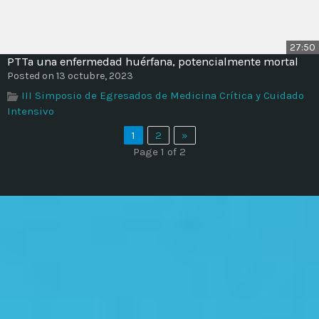
27:50
PTTa una enfermedad huérfana, potencialmente mortal
Posted on 13 octubre, 2023
III Simposio de Egresados de Medicina Crítica y Cuidado
Intensivo
1
2
»
Page 1 of 2