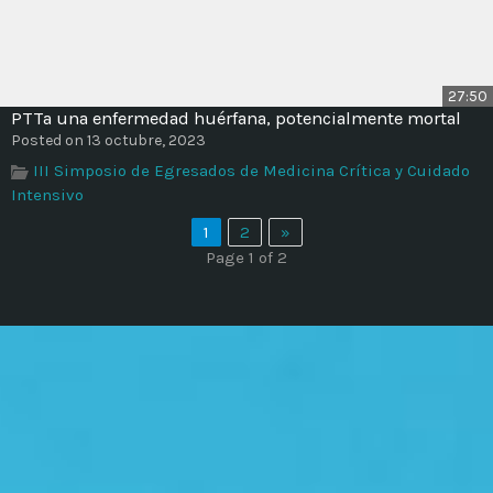
27:50
PTTa una enfermedad huérfana, potencialmente mortal
Posted on 13 octubre, 2023
III Simposio de Egresados de Medicina Crítica y Cuidado
Intensivo
1
2
»
Page 1 of 2