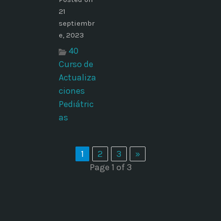
21
septiembr
e, 2023
40
Curso de
Actualiza
ciones
Pediátric
as
1
2
3
»
Page 1 of 3