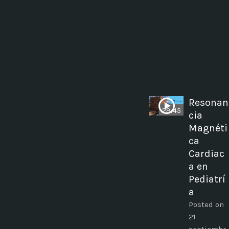
Resonan
29:45
cia
Magnéti
ca
Cardiac
a en
Pediatrí
a
Posted on
21