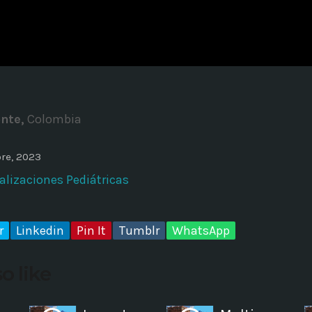
ADMINISTRATOR
DESIGN
Validating Enterprise Archit
Time
nte,
Colombia
re, 2023
alizaciones Pediátricas
r
Linkedin
Pin It
Tumblr
WhatsApp
o like