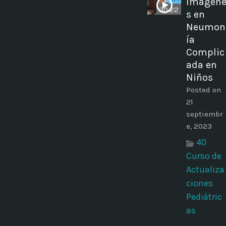
Imágen
30:22
s en
Neumon
ía
Complic
ada en
Niños
Posted on
21
septiembr
e, 2023
40
Curso de
Actualiza
ciones
Pediátric
as