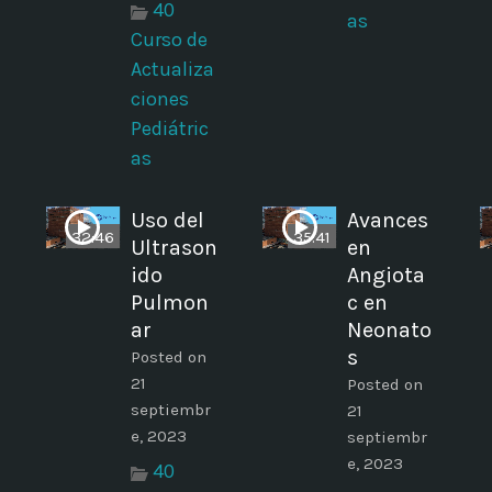
40
as
Curso de
Actualiza
ciones
Pediátric
as
Uso del
Avances
32:46
35:41
Ultrason
en
ido
Angiota
Pulmon
c en
ar
Neonato
s
Posted on
21
Posted on
septiembr
21
e, 2023
septiembr
e, 2023
40