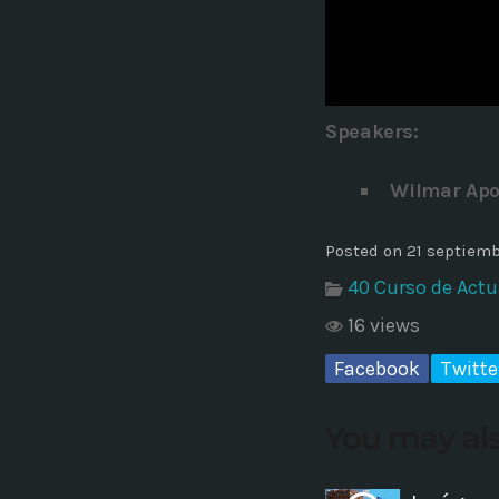
Common in Architectural Design
14 AGOSTO, 2019
today
Noticia de personal salud 5
Speakers:
17 SEPTIEMBRE, 2021
today
Wilmar Apo
Posted on 21 septiemb
40 Curso de Actu
16 views
Facebook
Twitte
You may als