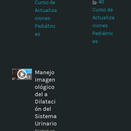
40
Curso de
Curso de
Actualiza
Actualiza
ciones
ciones
Pediátric
Pediátric
as
as
e
Manejo
25:43
imagen
ológico
del a
Dilataci
ón del
Sistema
Urinario
Posted on