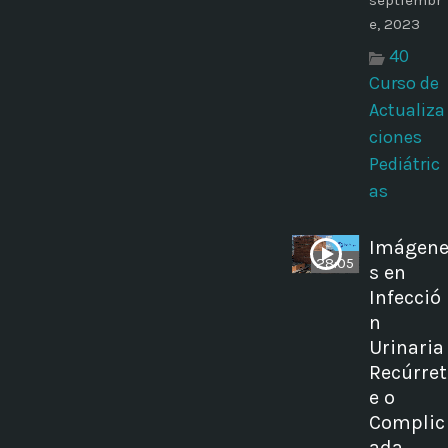
septiembr
e, 2023
40
Curso de
Actualiza
ciones
Pediátric
as
Imágen
28:05
s en
Infecció
n
Urinaria
Recúrret
e o
Complic
ada