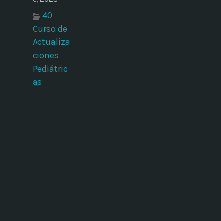
40
Curso de
Actualiza
ciones
Pediátric
as