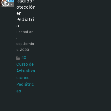
Radiopr
29:06
otección
en
Pediatrí
a
Posted on
21
septiembr
e, 2023
40
Curso de
Actualiza
ciones
Pediátric
as