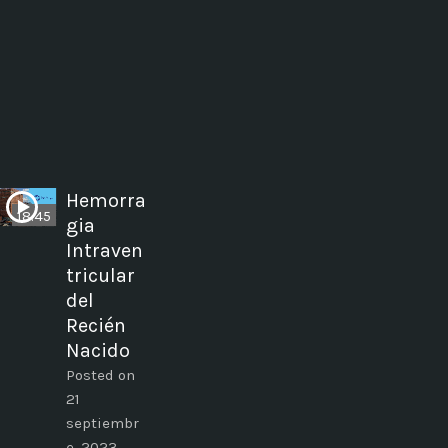
Hemorra
18:45
gia
Intraven
tricular
del
Recién
Nacido
Posted on
21
septiembr
e, 2023