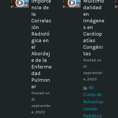
e
Importa
Multimo
27:24
21:05
ncia de
dalidad
la
en
Correlac
Imágene
ión
s en
Radioló
Cardiop
gica en
atías
el
Congéni
Abordaj
tas
e de la
Posted on
Enferme
21
dad
septiembr
e, 2023
Pulmon
ar
40
Posted on
Curso de
21
Actualiza
septiembr
ciones
e, 2023
Pediátric