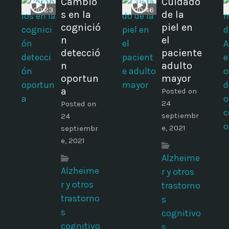
Cambio
Cuidado
00:23
00:46
s en la
de la
cognició
piel en
n
el
detecció
paciente
n
adulto
oportun
mayor
a
Posted on
24
Posted on
septiembr
24
e, 2021
septiembr
e, 2021
Alzheime
Alzheime
r y otros
r y otros
trastorno
trastorno
s
s
cognitivo
cognitivo
s