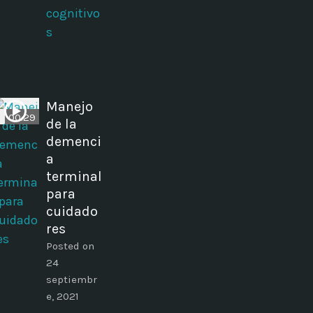
cognitivo
s
Manejo
00:29
de la
demenci
a
terminal
para
cuidado
res
Posted on
24
septiembr
e, 2021