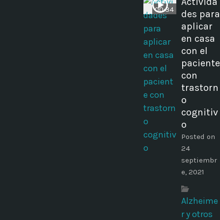
Activida
00:34
des para
aplicar
en casa
con el
paciente
con
trastorn
o
cognitiv
o
Posted on
24
septiembr
e, 2021
Alzheime
r y otros