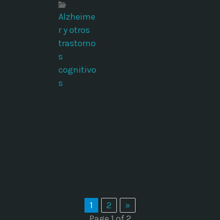
Alzheime
ó
r y otros
trastorno
s
cognitivo
s
1
2
»
Page 1 of 2