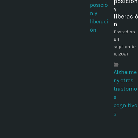
posición
y
liberaci
n
Posted on
24
septiembr
e, 2021
Alzheime
r y otros
trastorno
s
cognitivo
s