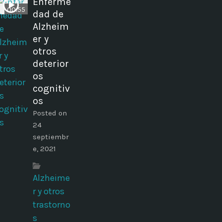
Enferme
00:55
dad de
Alzheim
er y
otros
deterior
os
cognitiv
os
Posted on
24
septiembr
e, 2021
Alzheime
r y otros
trastorno
s