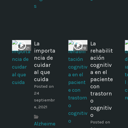
s
La
La
00:21
00:28
importa
rehabilit
ncia de
ación
cuidar
cognitiv
al que
a en el
cuida
paciente
con
Posted on
trastorn
24
septiembr
o
e, 2021
cognitiv
o
Posted on
Alzheime