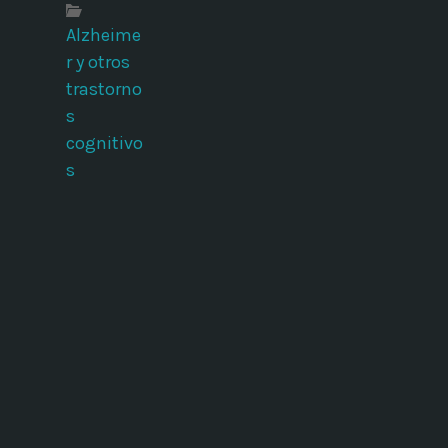
Alzheime
r y otros
trastorno
s
cognitivo
s