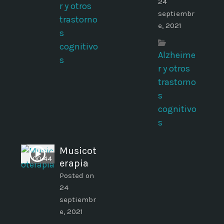
24
r y otros
septiembr
trastorno
e, 2021
s
cognitivo
Alzheime
s
r y otros
trastorno
s
cognitivo
s
Musicot
00:44
erapia
Posted on
24
septiembr
e, 2021