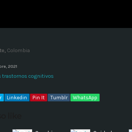
ADMINISTRATOR
DESIGN
Validating Enterprise Archit
Time
te,
Colombia
re, 2021
s trastornos cognitivos
r
Linkedin
Pin It
Tumblr
WhatsApp
o like