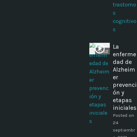
trastorno
s
cognitivo
s
La
00:52
enferme
dad de
Alzheim
er
prevenci
ón y
etapas
iniciales
Posted on
24
septiembr