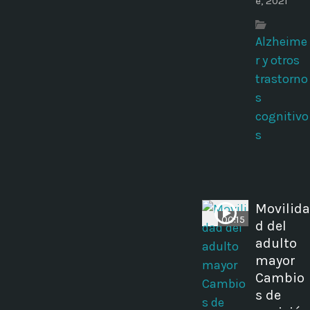
e, 2021
Alzheime
r y otros
trastorno
s
cognitivo
s
Movilida
00:15
d del
adulto
mayor
Cambio
s de