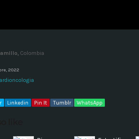
ADMINISTRATOR
DESIGN
Validating Enterprise Archit
Time
amillo,
Colombia
bre, 2022
Cardioncologia
r
Linkedin
Pin It
Tumblr
WhatsApp
o like