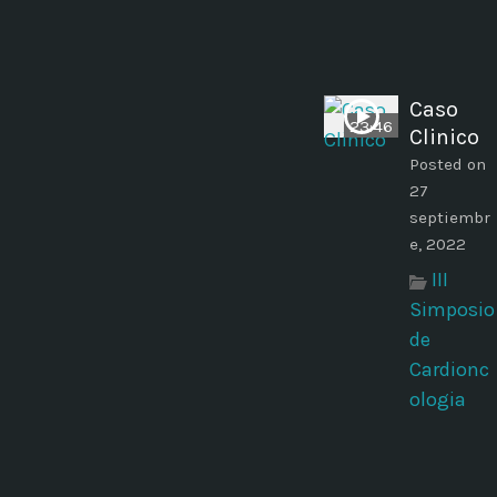
Caso
23:46
Clinico
Posted on
27
septiembr
e, 2022
III
Simposio
de
Cardionc
ologia