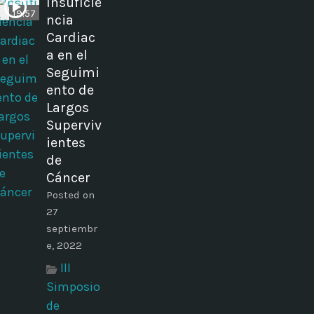
Insuficie
19:57
ncia
Cardiac
a en el
Seguimi
ento de
Largos
Superviv
ientes
de
Cáncer
Posted on
27
septiembr
e, 2022
III
Simposio
de