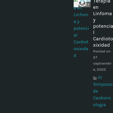
Terapia
20:27
en
Linfoma
y
potenci
l
Cardioto
xixidad
Posted on
27
septiembr
e, 2022
III
Simposio
de
Cardionc
ologia