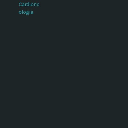
Cardionc
ologia