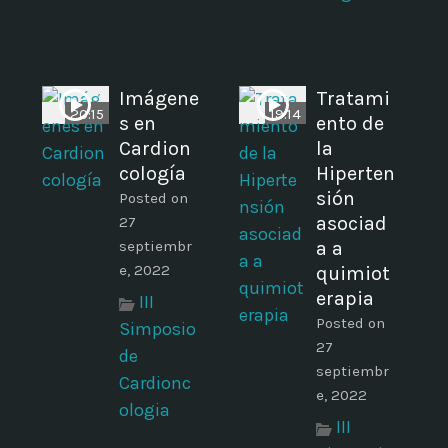
Imágene
Tratami
20:15
19:14
s en
ento de
Cardion
la
cología
Hiperten
sión
Posted on
asociad
27
septiembr
a a
e, 2022
quimiot
erapia
III
Posted on
Simposio
27
de
septiembr
Cardionc
e, 2022
ologia
III