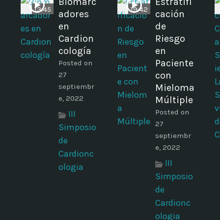
Biomarc
Estratifi
13:45
19:42
adores
cación
en
de
Cardion
Riesgo
a
cología
en
Paciente
Posted on
con
27
septiembr
Mieloma
e, 2022
Múltiple
Posted on
III
27
Simposio
septiembr
de
e, 2022
Cardionc
III
ologia
Simposio
de
Cardionc
ologia