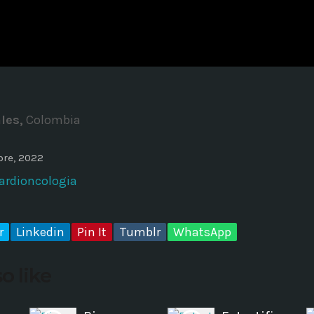
ADMINISTRATOR
DESIGN
Validating Enterprise Archit
Time
les,
Colombia
bre, 2022
Cardioncologia
r
Linkedin
Pin It
Tumblr
WhatsApp
o like