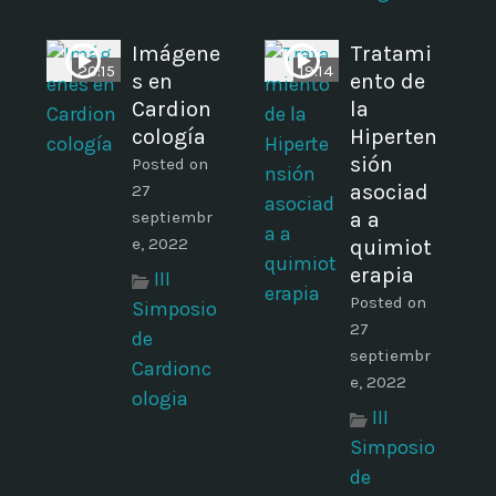
Imágene
Tratami
20:15
19:14
s en
ento de
Cardion
la
cología
Hiperten
sión
Posted on
asociad
27
septiembr
a a
e, 2022
quimiot
erapia
III
Posted on
Simposio
27
de
septiembr
Cardionc
e, 2022
ologia
III
Simposio
de