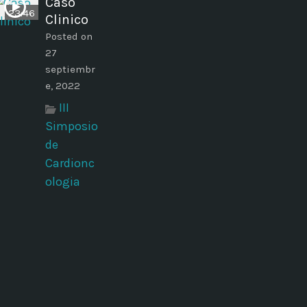
Caso
23:46
Clinico
Posted on
27
septiembr
e, 2022
III
Simposio
de
Cardionc
ologia