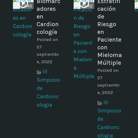
Biomarc
Estratifi
13:45
19:42
adores
cación
en
de
Cardion
Riesgo
a
cología
en
Paciente
Posted on
con
27
septiembr
Mieloma
e, 2022
Múltiple
Posted on
III
27
Simposio
septiembr
de
e, 2022
Cardionc
III
ologia
Simposio
de
Cardionc
ologia