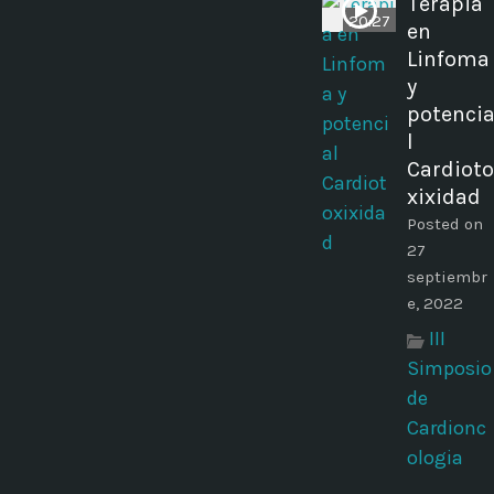
Terapia
20:27
en
Linfoma
y
potenci
l
Cardioto
xixidad
Posted on
27
septiembr
e, 2022
III
Simposio
de
Cardionc
ologia