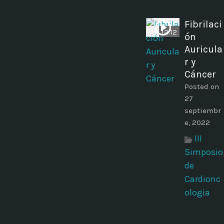
Fibrilaci
12:12
ón
Auricula
r y
Cáncer
Posted on
27
septiembr
e, 2022
III
Simposio
de
Cardionc
ologia