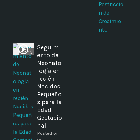
Restricció
n de
Crecimie
nto
i
Seguimi
00:45
ento de
Neonato
logía en
recién
Nacidos
Pequeño
s para la
Edad
Gestacio
nal
Posted on