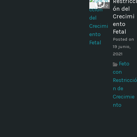
Restricc
0:22
ón del
Crecimi
ento
Fetal
Posted on
19 junio,
2021
Feto
con
Restricció
n de
Crecimie
nto