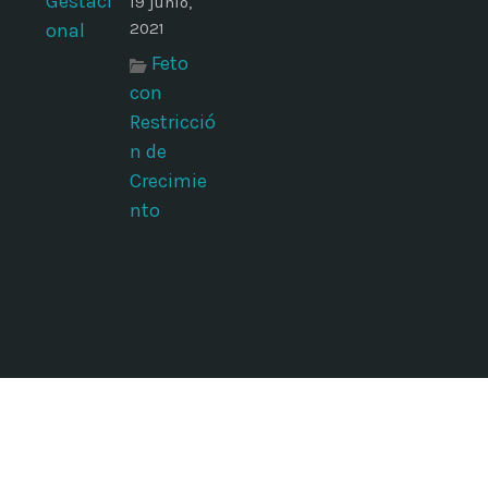
19 junio,
2021
Feto
con
Restricció
n de
Crecimie
nto