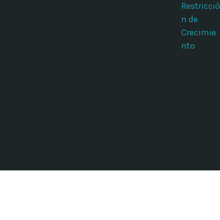
Restricció
n de
Crecimie
nto