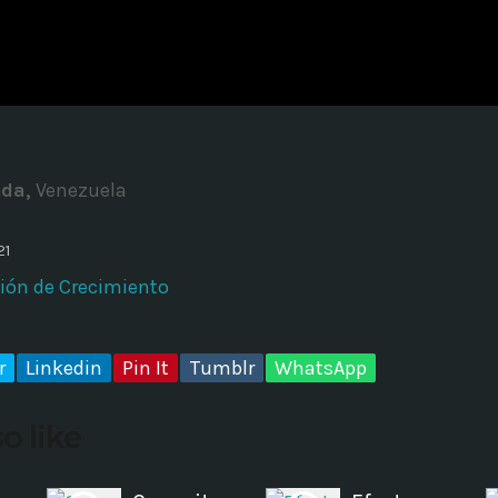
ADMINISTRATOR
DESIGN
Validating Enterprise Archit
Time
nda,
Venezuela
21
ción de Crecimiento
r
Linkedin
Pin It
Tumblr
WhatsApp
o like