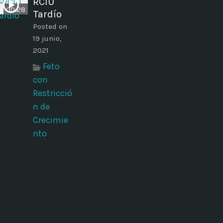
RCIU
00:28
Tardío
Posted on
19 junio,
2021
Feto
con
Restricció
n de
Crecimie
nto