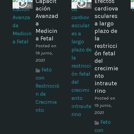
i
Capacit
Efectos
00:21
00:23
ación
cardiova
Avanzad
sculares
a
a largo
Medicin
plazo de
a Fetal
la
restricci
Posted on
ón fetal
19 junio,
2021
del
crecimie
Feto
nto
con
intraute
Restricció
rino
n de
Posted on
Crecimie
19 junio,
nto
2021
Feto
con