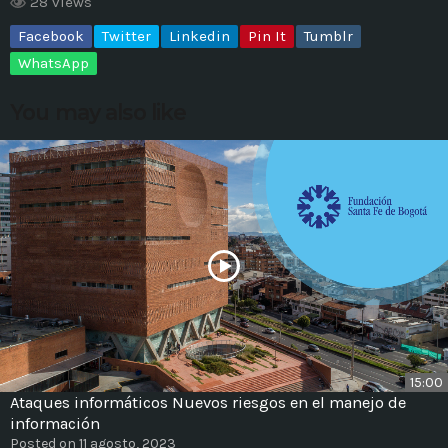
28 views
Facebook
Twitter
Linkedin
Pin It
Tumblr
MOST UPVOTED
WhatsApp
today
14 AGOSTO, 2019
You may also like
431
201
ADMINISTRATOR
DESIGN
15:00
Ataques informáticos Nuevos riesgos en el manejo de
Validating Enterprise
información
Architectures In The Current
Posted on 11 agosto, 2023