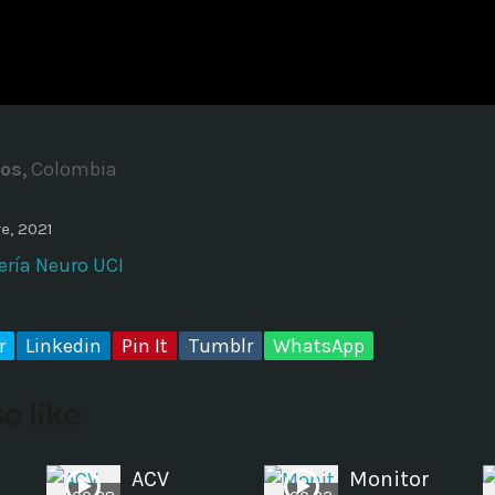
ADMINISTRATOR
DESIGN
Validating Enterprise Archit
Time
os,
Colombia
e, 2021
ería Neuro UCI
r
Linkedin
Pin It
Tumblr
WhatsApp
o like
ACV
Monitor