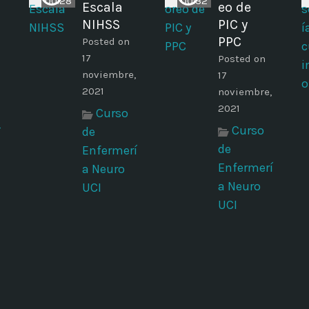
00:28
00:32
Escala
eo de
NIHSS
PIC y
PPC
Posted on
17
Posted on
noviembre,
17
2021
noviembre,
2021
Curso
Curso
de
í
de
Enfermerí
Enfermerí
a Neuro
a Neuro
UCI
UCI