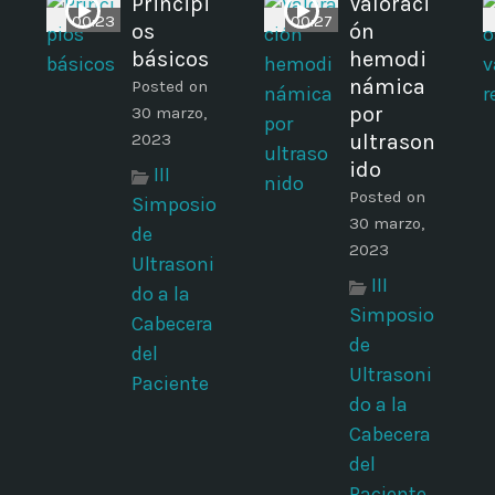
Principi
Valoraci
00:23
00:27
os
ón
básicos
hemodi
námica
Posted on
por
30 marzo,
2023
ultrason
ido
III
Posted on
Simposio
30 marzo,
de
2023
Ultrasoni
III
do a la
Simposio
Cabecera
de
del
Ultrasoni
Paciente
do a la
Cabecera
del
Paciente