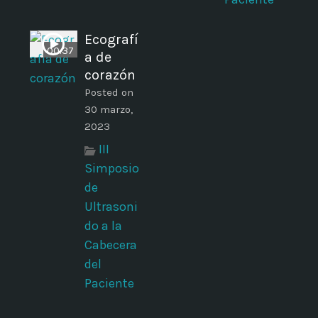
Ecografí
00:37
a de
corazón
Posted on
30 marzo,
2023
III
Simposio
de
Ultrasoni
do a la
Cabecera
del
Paciente