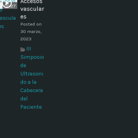
Accesos
00:27
vascular
es
Posted on
30 marzo,
2023
III
Simposio
de
Ultrasoni
do a la
Cabecera
del
Paciente