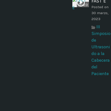
FAST E
00:23
Posted on
30 marzo,
2023
III
Simposio
de
Ultrasoni
do a la
Cabecera
del
Paciente