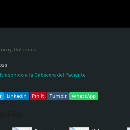
ADMINISTRATOR
DESIGN
Validating Enterprise Archit
Time
nroy,
Colombia
2023
ltrasonido a la Cabecera del Paciente
r
Linkedin
Pin It
Tumblr
WhatsApp
o like