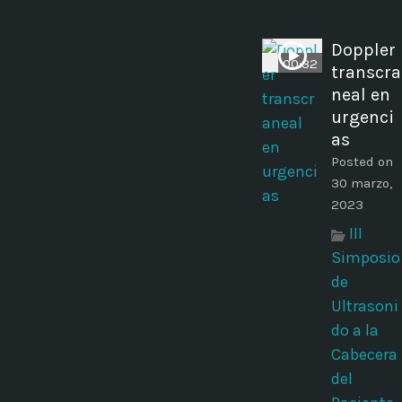
Doppler
00:32
transcra
neal en
urgenci
as
Posted on
30 marzo,
2023
III
Simposio
de
Ultrasoni
do a la
Cabecera
del