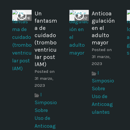
Un
Anticoa
00:26
00:32
fantasm
gulación
a de
en el
cuidado
adulto
(trombo
mayor
n
ventricu
Posted on
lar post
31 marzo,
IAM)
2023
Posted on
I
31 marzo,
Simposio
2023
Sobre
I
Uso de
Simposio
Anticoag
Sobre
ulantes
Uso de
Anticoag