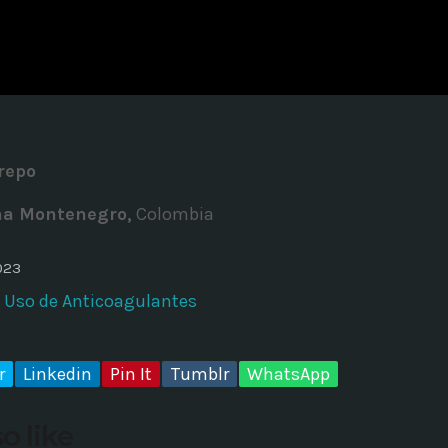
ADMINISTRATOR
DESIGN
Validating Enterprise Archit
Time
repo
na Montenegro,
Colombia
023
e Uso de Anticoagulantes
r
Linkedin
Pin It
Tumblr
WhatsApp
o like