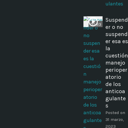
ulantes
Suspend
00:33
er o no
suspend
er esa es
la
cuestión
manejo
perioper
atorio
de los
anticoa
gulante
s
Posted on
31 marzo,
2023