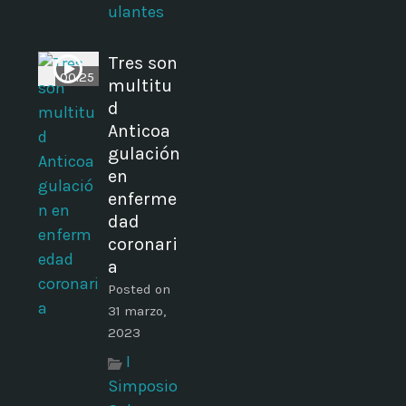
ulantes
Tres son
00:25
multitu
d
Anticoa
gulación
en
enferme
dad
coronari
a
Posted on
31 marzo,
2023
I
Simposio