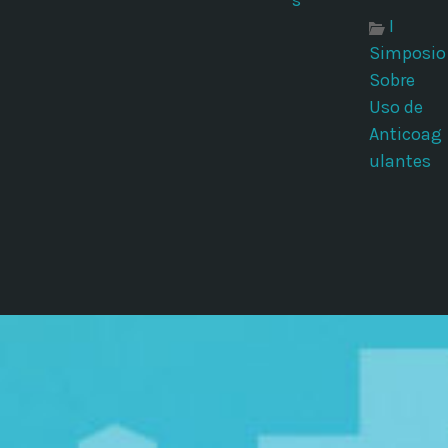
I
Simposio
Sobre
Uso de
Anticoag
ulantes