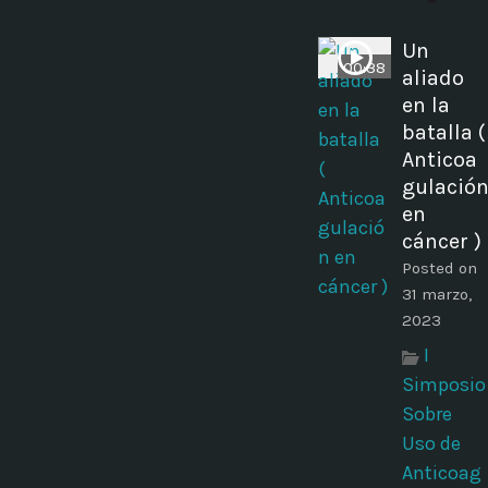
Un
00:38
aliado
en la
batalla (
Anticoa
gulació
en
cáncer )
Posted on
31 marzo,
2023
I
Simposio
Sobre
Uso de
Anticoag