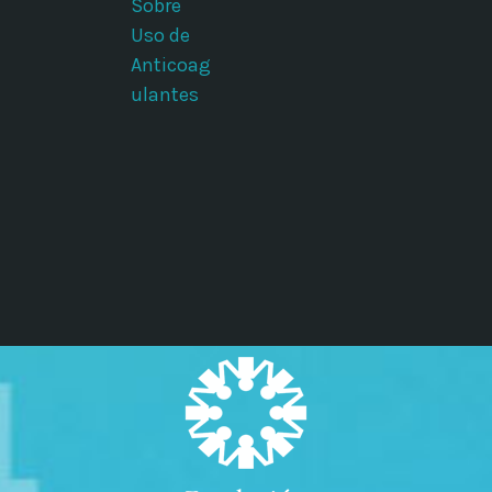
Sobre
Uso de
Anticoag
ulantes