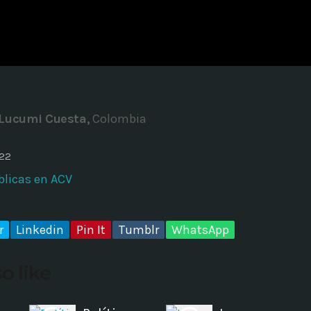
ADMINISTRATOR
DESIGN
Validating Enterprise Archit
Time
 Lucumi Cuesta,
Colombia
022
blicas en ACV
r
Linkedin
Pin It
Tumblr
WhatsApp
o like