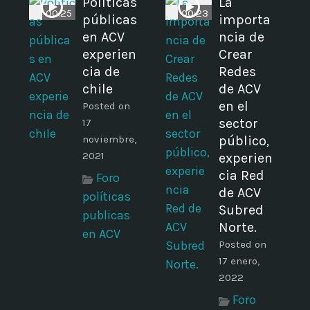
Políticas
La
00:25
00:23
públicas
importa
en ACV
ncia de
experien
Crear
cia de
Redes
chile
de ACV
en el
Posted on
sector
17
noviembre,
público,
2021
experien
cia Red
Foro
de ACV
políticas
Subred
publicas
Norte.
en ACV
Posted on
17 enero,
2022
Foro