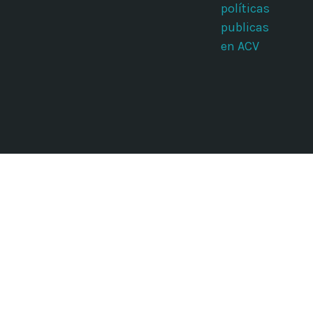
políticas
publicas
en ACV