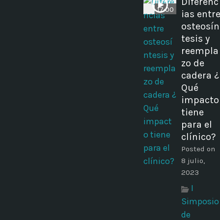
Diferenc
17:00
ias entr
osteosín
tesis y
reempla
zo de
cadera ¿
Qué
impacto
tiene
para el
clínico?
Posted on
8 julio,
2023
I
Simposio
de