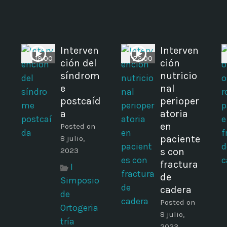
Interven
Interven
19:00
22:00
ción del
ción
síndrom
nutricio
e
nal
postcaíd
perioper
a
atoria
en
Posted on
paciente
8 julio,
2023
s con
fractura
I
de
Simposio
cadera
de
Posted on
Ortogeria
8 julio,
tría
2023