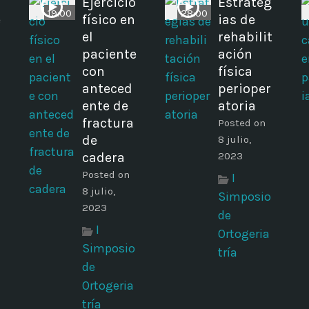
Ejercicio
Estrateg
19:00
28:00
e
físico en
ias de
el
rehabilit
paciente
ación
con
física
anteced
perioper
ente de
atoria
fractura
Posted on
de
8 julio,
cadera
2023
Posted on
I
8 julio,
Simposio
2023
de
I
Ortogeria
Simposio
tría
de
Ortogeria
tría