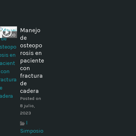
Manejo
22:00
de
osteopo
rosis en
paciente
con
fractura
de
cadera
Posted on
8 julio,
2023
I
Simposio