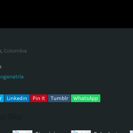
ADMINISTRATOR
DESIGN
Validating Enterprise Archit
Time
o,
Colombia
3
ogeriatría
r
Linkedin
Pin It
Tumblr
WhatsApp
o like