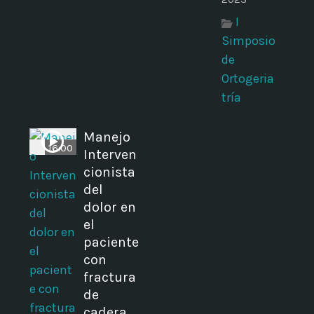
I
Simposio
de
Ortogeria
tría
Manejo
16:00
Interven
cionista
del
dolor en
el
paciente
con
fractura
de
cadera