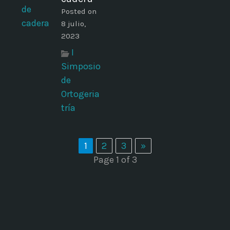
Posted on
8 julio,
2023
I
Simposio
de
Ortogeria
tría
1
2
3
»
Page 1 of 3