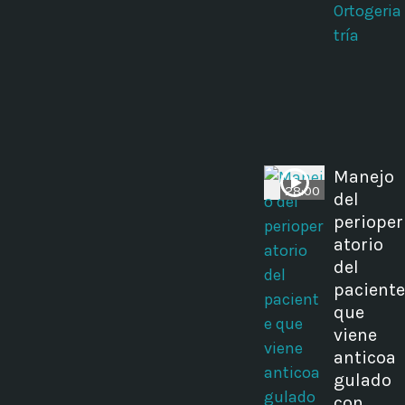
Ortogeria
tría
Manejo
28:00
del
perioper
atorio
del
paciente
que
viene
anticoa
gulado
con