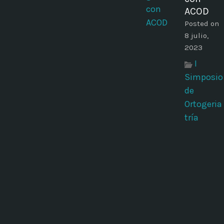
ACOD
Posted on
8 julio,
2023
I
Simposio
de
Ortogeria
tría