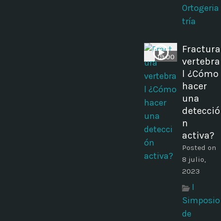
Ortogeria
tría
Fractura
19:00
vertebra
l ¿Cómo
hacer
una
detecció
n
activa?
Posted on
8 julio,
2023
I
Simposio
de