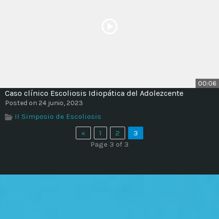
00:06
Caso clínico Escoliosis Idiopática del Adolezcente
Posted on 24 junio, 2023
II Simposio de Escoliosis
«
1
2
3
Page 3 of 3