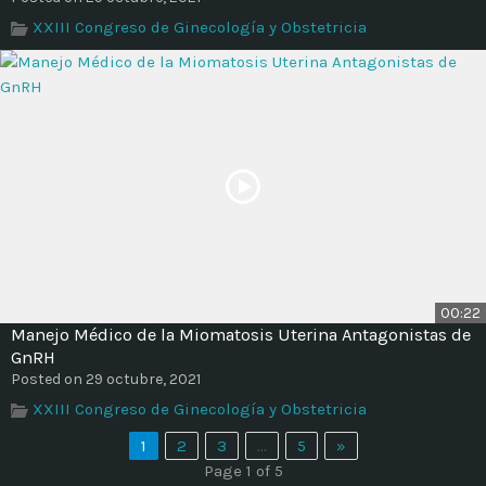
XXIII Congreso de Ginecología y Obstetricia
00:22
Manejo Médico de la Miomatosis Uterina Antagonistas de
GnRH
Posted on 29 octubre, 2021
XXIII Congreso de Ginecología y Obstetricia
1
2
3
…
5
»
Page 1 of 5