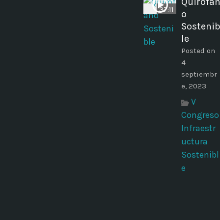
Quirófa
37:11
o
Sosteni
le
Posted on
4
septiembr
e, 2023
V
Congreso
Infraestr
uctura
Sostenibl
e