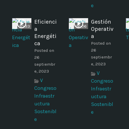
e
Eficienci
Gestión
30:33
36:06
a
Operativ
Energéti
a
ca
Posted on
r
26
Posted on
septiembr
26
e, 2023
septiembr
e, 2023
V
V
Congreso
Congreso
Infraestr
Infraestr
uctura
uctura
Sostenibl
Sostenibl
e
e