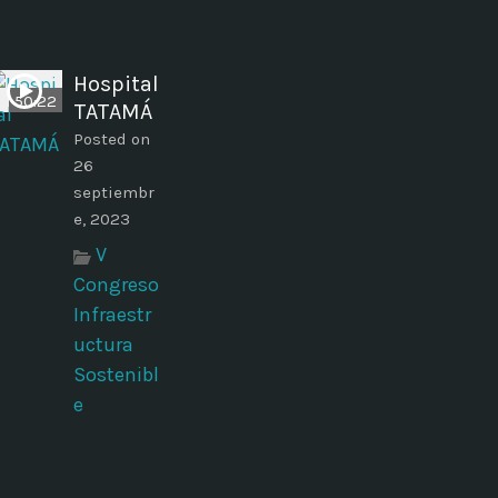
Hospital
50:22
TATAMÁ
Posted on
26
septiembr
e, 2023
V
Congreso
Infraestr
uctura
Sostenibl
e