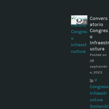
Convers
32:13
atorio
Congres
o
Infraest
uctura
Posted on
26
septiembr
e, 2023
V
Congreso
Infraestr
uctura
Sostenibl