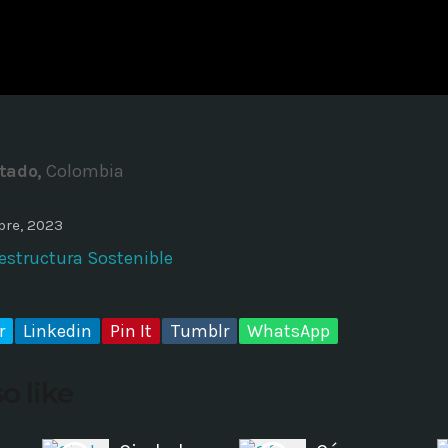
ADMINISTRATOR
DESIGN
Validating Enterprise Archit
Time
tado,
Colombia
bre, 2023
estructura Sostenible
r
Linkedin
Pin It
Tumblr
WhatsApp
o like