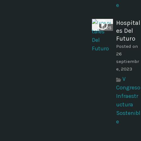
e
Hospital
41:25
es Del
Futuro
Posted on
26
septiembr
e, 2023
V
Congreso
Infraestr
uctura
Sostenibl
e