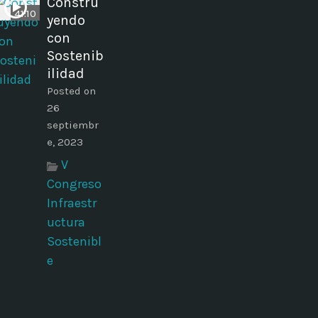
Constru
41:10
yendo
con
Sostenib
ilidad
Posted on
26
septiembr
e, 2023
V
Congreso
Infraestr
uctura
Sostenibl
e