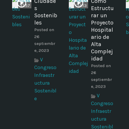
n
Ciudade
Cómo
37:57
1:14:13
s
Estructu
b
Sostenib
rar un
les
Proyecto
Hospital
Posted on
ario de
26
septiembr
Alta
e, 2023
Complej
idad
V
Posted on
Congreso
26
Infraestr
septiembr
uctura
e, 2023
Sostenibl
V
e
Congreso
Infraestr
uctura
Sostenibl