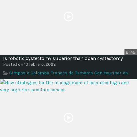
21:42
Is robotic cystectomy superior than open cystectomy
Posted on 10 febrero, 2023
Simposio Colombo Francés de Tumores Genitourinarios