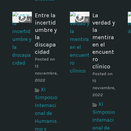
Entre la
La
00:14
00:23
incertid
verdad y
umbre y
la
la
mentira
discapa
en el
cidad
encuent
ro
Posted on
clínico
15
noviembre,
Posted on
2022
15
noviembre,
XI
2022
Simposio
XI
Internaci
Simposio
onal de
Internaci
Humanis
onal de
mo y