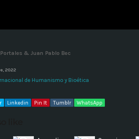
ADMINISTRATOR
DESIGN
Validating Enterprise Archit
Time
 Portales & Juan Pablo Bec
e, 2022
ernacional de Humanismo y Bioética
r
Linkedin
Pin It
Tumblr
WhatsApp
o like