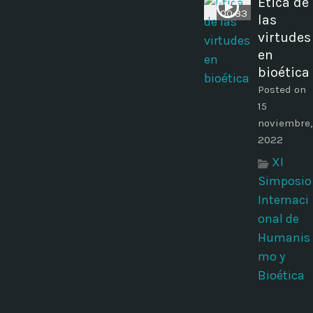
Ética de
00:33
las
virtudes
en
bioética
Posted on
15
noviembre,
2022
XI
Simposio
Internaci
onal de
Humanis
mo y
Bioética