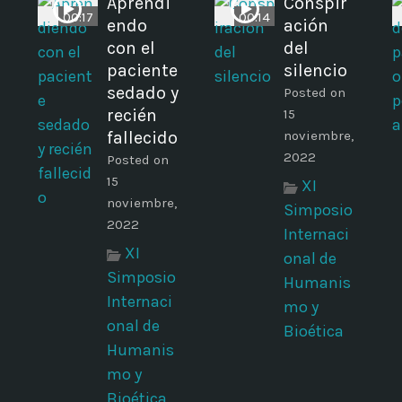
Aprendi
Conspir
00:17
00:14
endo
ación
con el
del
paciente
silencio
sedado y
Posted on
recién
15
fallecido
noviembre,
2022
Posted on
15
XI
noviembre,
Simposio
2022
Internaci
XI
onal de
Simposio
Humanis
Internaci
mo y
onal de
Bioética
Humanis
mo y
Bioética