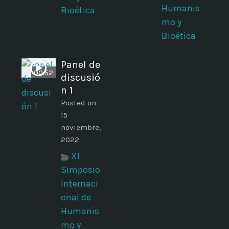
Humanis
Bioética
mo y
Bioética
Panel de
00:52
discusió
n 1
Posted on
15
noviembre,
2022
XI
Simposio
Internaci
onal de
Humanis
mo y