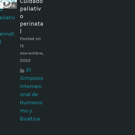
Cuidado
00:16
paliativ
o
perinata
l
Posted on
15
noviembre,
2022
XI
Simposio
Internaci
onal de
Humanis
mo y
Bioética