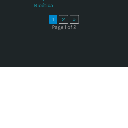
Bioética
1
2
»
Page 1 of 2