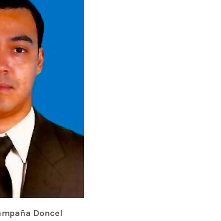
ADMINISTRATOR
DESIGN
Validating Enterprise Archit
Time
Campaña Doncel