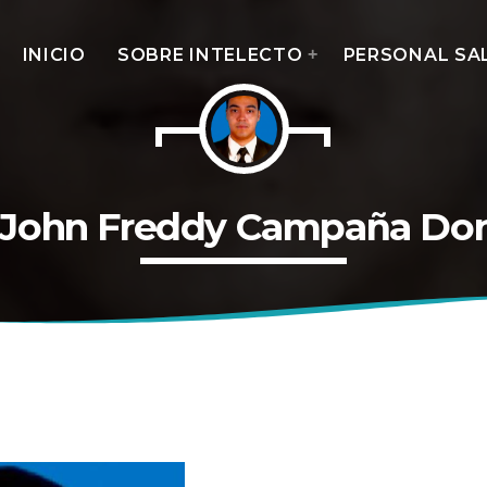
INICIO
SOBRE INTELECTO
PERSONAL SA
MOST UPVOTED
 John Freddy Campaña Do
today
14 AGOSTO, 2019