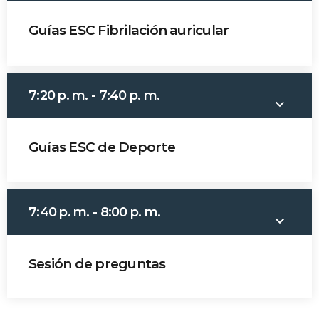
Guías ESC Fibrilación auricular
Dr. Enrique Montoya
7:20 p. m. - 7:40 p. m.
keyboard_arrow_down
Guías ESC de Deporte
Dr. Diego Salas
7:40 p. m. - 8:00 p. m.
keyboard_arrow_down
Sesión de preguntas