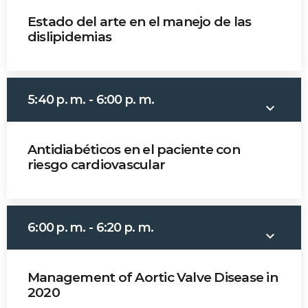
Estado del arte en el manejo de las
MOST UPVOTED
dislipidemias
Dr. Carlos Sánchez
today
14 AGOSTO, 2019
431
201
5:40 p. m. - 6:00 p. m.
keyboard_arrow_down
Antidiabéticos en el paciente con
riesgo cardiovascular
Dr. Andrés Buitrago
6:00 p. m. - 6:20 p. m.
keyboard_arrow_down
ADMINISTRATOR
DESIGN
Management of Aortic Valve Disease in
Validating Enterprise
2020
Architectures In The Current