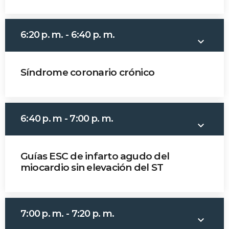
Time
Dr. Bernardo Lombo
6:20 p. m. - 6:40 p. m.
keyboard_arrow_down
Síndrome coronario crónico
Dra. Carolina Idrovo
6:40 p. m - 7:00 p. m.
keyboard_arrow_down
Guías ESC de infarto agudo del
miocardio sin elevación del ST
Dr. Kevin Criollo
7:00 p. m. - 7:20 p. m.
keyboard_arrow_down