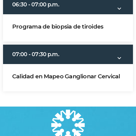
06:30 - 07:00 p.m.
keyboard_arrow_down
MOST UPVOTED
Programa de biopsia de tiroides
today
14 AGOSTO, 2019
431
201
Gustavo Triana
07:00 - 07:30 p.m.
keyboard_arrow_down
Calidad en Mapeo Ganglionar Cervical
Javier Romero
ADMINISTRATOR
DESIGN
Validating Enterprise
Architectures In The Current