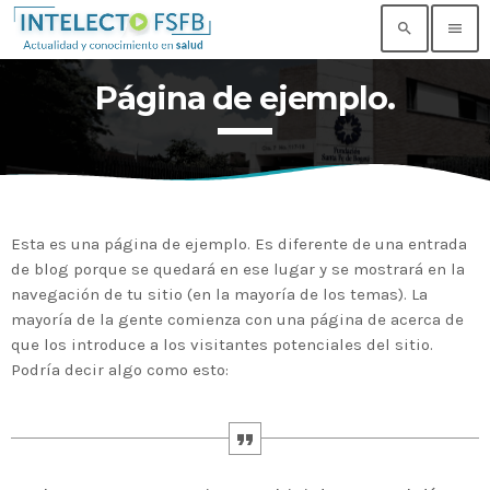
search
menu
Página de ejemplo.
TOP READING
Noticia de prueba 3
today
17 SEPTIEMBRE, 2021
Esta es una página de ejemplo. Es diferente de una entrada
Building an Office: Architectural Glass
de blog porque se quedará en ese lugar y se mostrará en la
Considerations
navegación de tu sitio (en la mayoría de los temas). La
today
14 AGOSTO, 2019
mayoría de la gente comienza con una página de acerca de
que los introduce a los visitantes potenciales del sitio.
Why Architectural Drafting Is Common in
Podría decir algo como esto:
Architectural Design
today
14 AGOSTO, 2019
Noticia de personal salud 5
today
17 SEPTIEMBRE, 2021