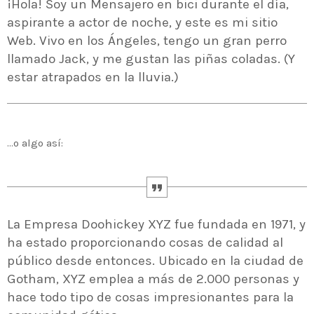
¡Hola! Soy un Mensajero en bici durante el día,
aspirante a actor de noche, y este es mi sitio
MOST UPVOTED
Web. Vivo en los Ángeles, tengo un gran perro
llamado Jack, y me gustan las piñas coladas. (Y
today
14 AGOSTO, 2019
estar atrapados en la lluvia.)
431
201
…o algo así:
La Empresa Doohickey XYZ fue fundada en 1971, y
ha estado proporcionando cosas de calidad al
público desde entonces. Ubicado en la ciudad de
ADMINISTRATOR
DESIGN
Gotham, XYZ emplea a más de 2.000 personas y
Validating Enterprise
hace todo tipo de cosas impresionantes para la
Architectures In The Current