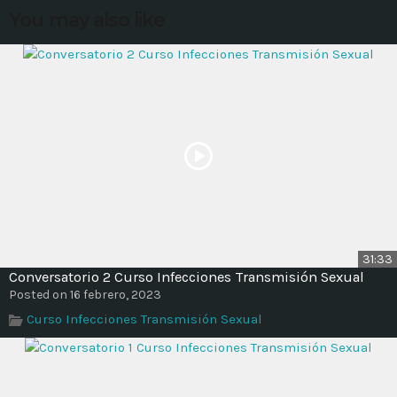
You may also like
MOST UPVOTED
today
14 AGOSTO, 2019
431
201
31:33
Conversatorio 2 Curso Infecciones Transmisión Sexual
Posted on 16 febrero, 2023
Curso Infecciones Transmisión Sexual
ADMINISTRATOR
DESIGN
Validating Enterprise
Architectures In The Current