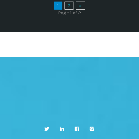
1
2
»
Page 1 of 2