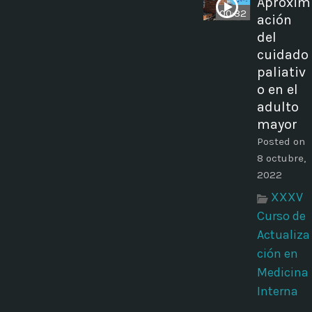
Aproxim
00:32
ación
del
cuidado
paliativ
o en el
adulto
mayor
Posted on
8 octubre,
2022
XXXV
Curso de
Actualiza
ción en
Medicina
Interna