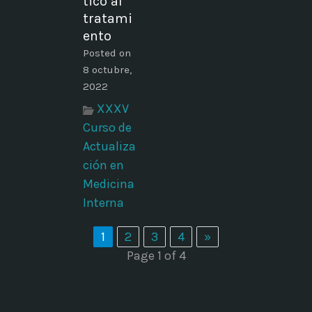
tico al
tratami
ento
Posted on
8 octubre,
2022
XXXV
Curso de
Actualiza
ción en
Medicina
Interna
1
2
3
4
»
Page 1 of 4