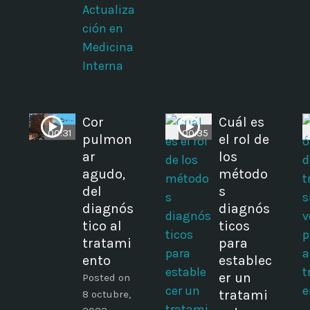
Actualiza
ción en
Medicina
Interna
Cor
Cuál es
00:31
00:35
pulmon
el rol de
ar
los
agudo,
método
del
s
diagnós
diagnós
tico al
ticos
tratami
para
ento
establec
er un
Posted on
tratami
8 octubre,