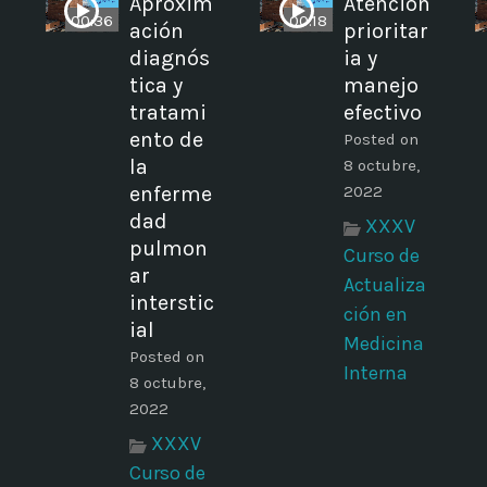
Aproxim
Atención
00:36
00:18
ación
prioritar
diagnós
ia y
tica y
manejo
tratami
efectivo
ento de
Posted on
la
8 octubre,
enferme
2022
dad
XXXV
pulmon
Curso de
ar
Actualiza
interstic
ción en
ial
Medicina
Posted on
Interna
8 octubre,
2022
XXXV
Curso de