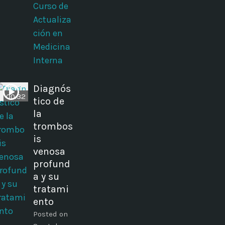
Curso de
Actualiza
ción en
Medicina
Interna
Diagnós
00:32
tico de
la
trombos
is
venosa
profund
a y su
tratami
ento
Posted on