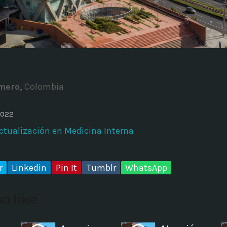
ADMINISTRATOR
DESIGN
Validating Enterprise Archit
Time
mero,
Colombia
2022
ctualización en Medicina Interna
r
Linkedin
Pin It
Tumblr
WhatsApp
o like