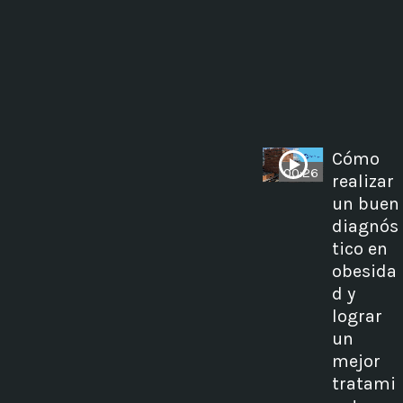
Cómo
00:26
realizar
un buen
diagnós
tico en
obesida
d y
lograr
un
mejor
tratami