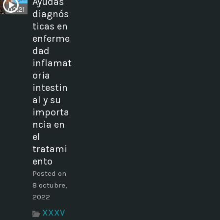
Ayudas
00:21
diagnós
ticas en
enferme
dad
inflamat
oria
intestin
al y su
importa
ncia en
el
tratami
ento
Posted on
8 octubre,
2022
XXXV