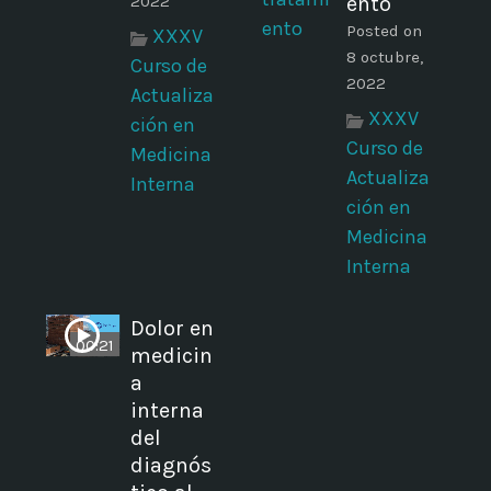
2022
ento
Posted on
XXXV
8 octubre,
Curso de
2022
Actualiza
XXXV
ción en
Curso de
Medicina
Actualiza
Interna
ción en
Medicina
Interna
Dolor en
00:21
medicin
a
interna
del
diagnós