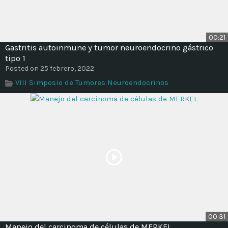
00:21
Gastritis autoinmune y tumor neuroendocrino gástrico
tipo 1
Posted on 25 febrero, 2022
VIII Simposio de Tumores Neuroendocrinos
00:31
Manejo del carcinoma de células de MERKEL