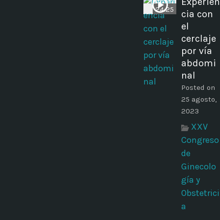
Experien
24:25
cia con
el
cerclaje
por vía
abdomi
nal
Posted on
25 agosto,
2023
XXV
Congreso
de
Ginecolo
gía y
Obstetrici
a