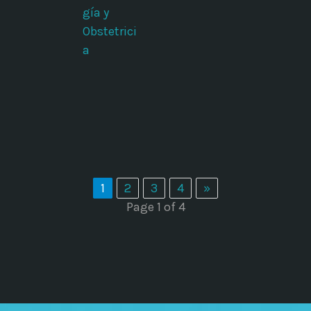
gía y
Obstetrici
a
1
2
3
4
»
Page 1 of 4