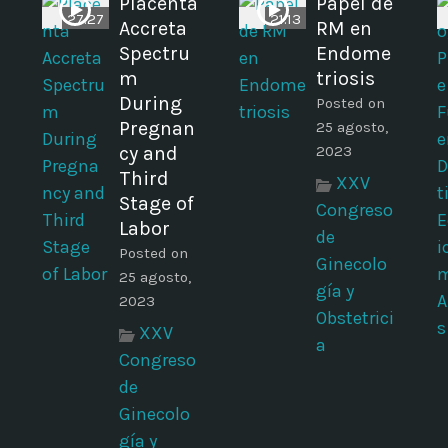
Placenta
Papel de
27:27
21:13
Accreta
RM en
Spectru
Endome
m
triosis
During
Posted on
Pregnan
25 agosto,
cy and
2023
Third
XXV
Stage of
Congreso
Labor
de
Posted on
Ginecolo
25 agosto,
gía y
2023
Obstetrici
XXV
a
Congreso
de
Ginecolo
gía y