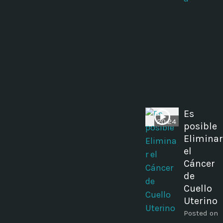
Es
20:24
posible
Eliminar
el
Cáncer
de
Cuello
Uterino
Posted on