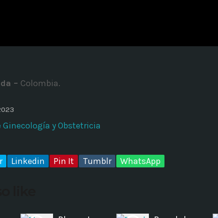
ADMINISTRATOR
DESIGN
Validating Enterprise Archit
Time
ada –
Colombia.
2023
Ginecología y Obstetricia
r
Linkedin
Pin It
Tumblr
WhatsApp
o like