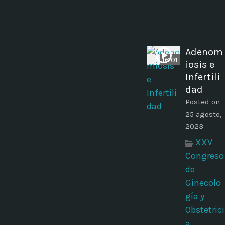
Adenom
16:01
iosis e
Infertili
dad
Posted on
25 agosto,
2023
XXV
Congreso
de
Ginecolo
gía y
Obstetrici
a