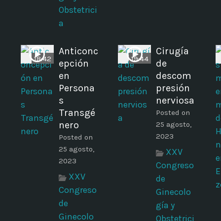
Obstetrici
a
Anticonc
Cirugía
18:42
19:44
epción
de
en
descom
Persona
presión
s
nerviosa
Transgé
Posted on
nero
25 agosto,
2023
Posted on
25 agosto,
XXV
2023
Congreso
XXV
de
Congreso
Ginecolo
de
gía y
Ginecolo
Obstetrici