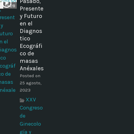
Pasado,
19:28
Presente
y Futuro
en el
Diagnos
tico
Ecográfi
co de
masas
Anéxales
Posted on
25 agosto,
2023
XXV
Congreso
de
Ginecolo
gía y