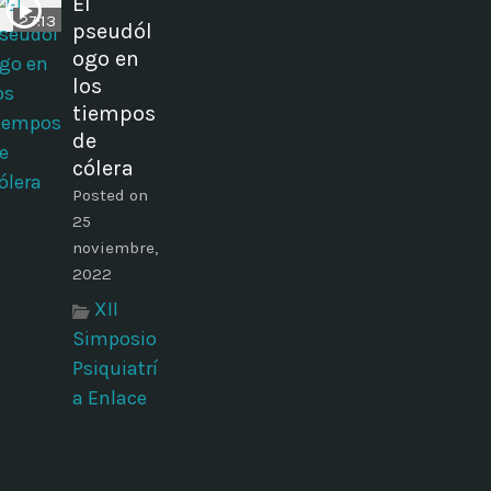
El
27:13
pseudól
ogo en
los
tiempos
de
cólera
Posted on
25
noviembre,
2022
XII
Simposio
Psiquiatrí
a Enlace