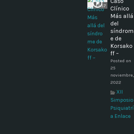
Caso
42:57
Clínico
Más allá
del
síndrom
e de
Korsako
ff –
Posted on
25
noviembre,
2022
XII
Simposio
Psiquiatrí
a Enlace