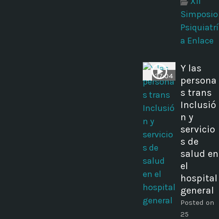
XII
Simposio
Psiquiatrí
a Enlace
Y las
37:04
persona
s trans
Inclusió
n y
servicio
s de
salud en
el
hospital
general
Posted on
25