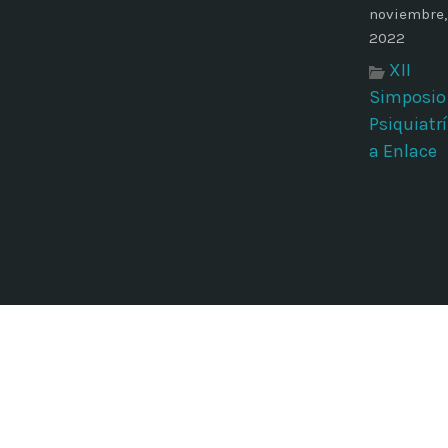
noviembre,
2022
XII
Simposio
Psiquiatrí
a Enlace