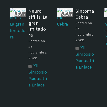
Neuro
Síntoma
35:39
36:33
sífilis, La
Cebra
gran
Posted on
Imitado
25
n
ra
noviembre,
2022
Posted on
25
XII
noviembre,
Simposio
2022
Psiquiatrí
XII
a Enlace
Simposio
Psiquiatrí
a Enlace