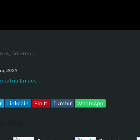
ADMINISTRATOR
DESIGN
Validating Enterprise Archit
Time
ara,
Colombia
re, 2022
quiatría Enlace
r
Linkedin
Pin It
Tumblr
WhatsApp
o like