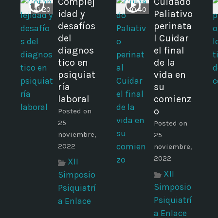
Complej
Cuidado
41:20
40:40
idad y
Paliativo
desafíos
perinata
del
l Cuidar
diagnos
el final
tico en
de la
psiquiat
vida en
ría
su
laboral
comienz
o
Posted on
25
Posted on
noviembre,
25
2022
noviembre,
2022
XII
XII
Simposio
Simposio
Psiquiatrí
Psiquiatrí
a Enlace
a Enlace