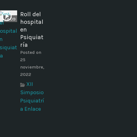
Roll del
14:09
hospital
en
Psiquiat
ría
Posted on
25
noviembre,
2022
XII
Simposio
Psiquiatrí
a Enlace