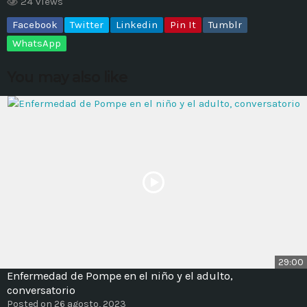
24 views
Facebook
Twitter
Linkedin
Pin It
Tumblr
MOST UPVOTED
WhatsApp
today
14 AGOSTO, 2019
You may also like
431
201
ADMINISTRATOR
DESIGN
29:00
Enfermedad de Pompe en el niño y el adulto,
Validating Enterprise
conversatorio
Architectures In The Current
Posted on 26 agosto, 2023